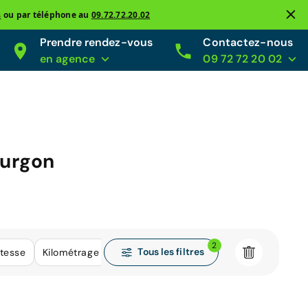
s
ou par téléphone au
09.72.72.20.02
Prendre rendez-vous
Contactez-nous
en agence
09 72 72 20 02
ourgon
2
Tous les filtres
itesse
Kilométrage