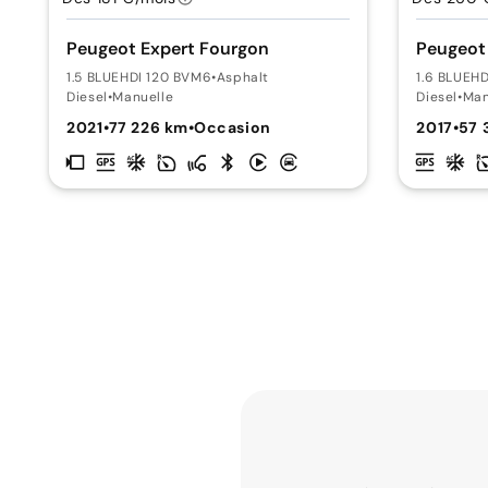
Peugeot Expert Fourgon
Peugeot
1.5 BLUEHDI 120 BVM6
•
Asphalt
1.6 BLUEHD
Diesel
•
Manuelle
Diesel
•
Man
2021
•
77 226 km
•
Occasion
2017
•
57 