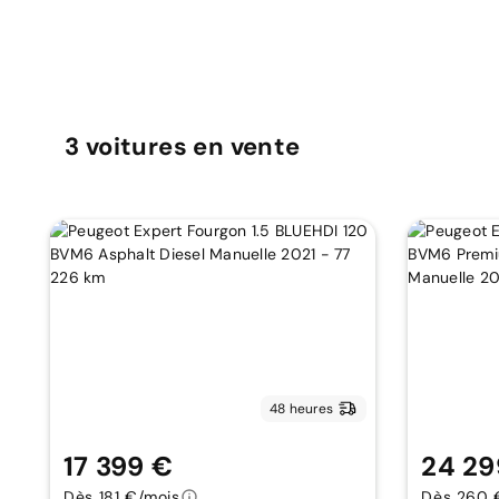
3
voitures
en vente
48 heures
17 399 €
24 29
Dès 181 €/mois
Dès 260 