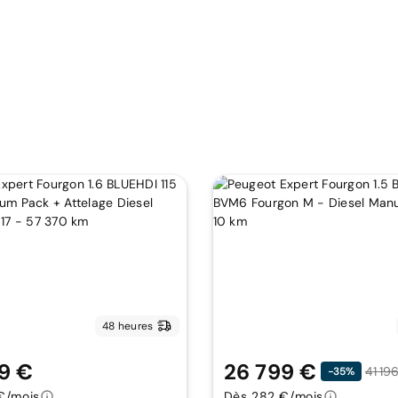
48 heures
9 €
26 799 €
41 19
-35%
€/mois
Dès 282 €/mois