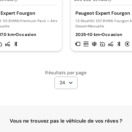
 Expert Fourgon
Peugeot Expert Fourgon
I 115 BVM6
•
Premium Pack + Attelage
1.5 BlueHDi 120 BVM6 Fourgon 
uelle
Diesel
•
Manuelle
370 km
•
Occasion
2025
•
10 km
•
Occasion
Résultats par page
24
Vous ne trouvez pas le véhicule de vos rêves ?