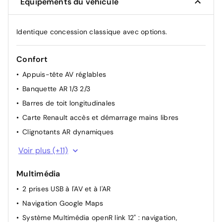
Équipements du véhicule
Identique concession classique avec options.
Confort
Appuis-tête AV réglables
Banquette AR 1/3 2/3
Barres de toit longitudinales
Carte Renault accès et démarrage mains libres
Clignotants AR dynamiques
Climatisation automatique bi-zone
Voir plus (+11)
Console centrale avec repose main coulissant
Multimédia
Détection intelligente des limitations de vitesse et
prévention survitesse
2 prises USB à l'AV et à l'AR
Direction assistée
Navigation Google Maps
Faux plancher de coffre
Système Multimédia openR link 12" : navigation,