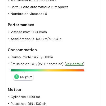
Transmission
: Traction avant
Boite
: Boîte automatique 6 rapports
Nombre de vitesses
: 6
Performances
Vitesse max
: 180 km/h
Accélération 0-100 km/h
: 8.4 s
Consommation
Conso. mixte
: 4,7 L/100km
Émission de CO₂ (WLTP combiné)
(
voir détails
)
B
107 g/km
Moteur
Cylindrée
: 1199 cc
Puissance DIN
: 130 ch