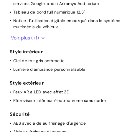
services Google, audio Arkamys Auditorium
Lève-vitres AR électriques à impulsion
Tableau de bord full numérique 12,3''
Lève-vitres AV électriques à impulsion
Notice d'utilisation digitale embarqué dans le système
Multi-sense
multimédia du véhicule
Palettes au volant
Chargeur smartphone à induction
Voir plus (+1)
Rétroviseurs extérieurs électriques, dégivrants,
rabattables automatiquement
Style intérieur
Siège conducteur et passager avec réglage en hauteur
Ciel de toit gris anthracite
Lumière d'ambiance personnalisable
Style extérieur
Feux AR à LED avec effet 3D
Rétroviseur intérieur électrochrome sans cadre
Sécurité
ABS avec aide au freinage d'urgence
Aide au freinage d'urgence