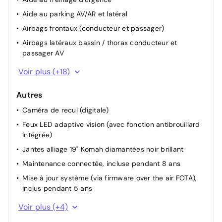
Aide au parking AV/AR et latéral
Airbags frontaux (conducteur et passager)
Airbags latéraux bassin / thorax conducteur et
passager AV
Airbags latéraux, milieu AV et rideaux
Voir plus (+18)
Alerte de distance de sécurité
Autres
Alerte franchissement de ligne et assistant maintien
dans la voie
Caméra de recul (digitale)
Appel d'urgence
Feux LED adaptive vision (avec fonction antibrouillard
intégrée)
Avertisseur de sortie de stationnement en marche AR
avec freinage d'urgence automatique
Jantes alliage 19" Komah diamantées noir brillant
Feux de jour à LED
Maintenance connectée, incluse pendant 8 ans
Frein de parking électrique avec fonction Auto-Hold
Mise à jour système (via firmware over the air FOTA),
inclus pendant 5 ans
My Safety switch (raccourci vers configuration
personnalisée des aides à la conduite)
Pack connected driving, inclus pendant 5 ans
Voir plus (+4)
Pré-équipement alarme
Pack contrôle à distance (via l’application My Renault),