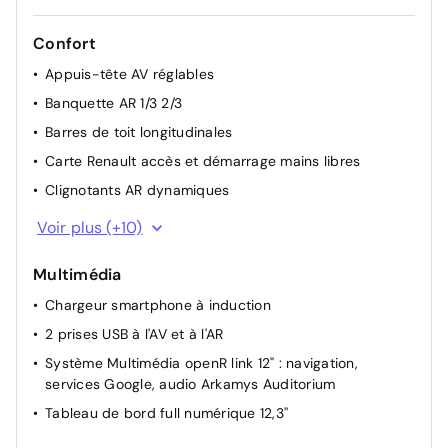
Confort
Appuis-tête AV réglables
Banquette AR 1/3 2/3
Barres de toit longitudinales
Carte Renault accès et démarrage mains libres
Clignotants AR dynamiques
Climatisation automatique bi-zone
Voir plus (+10)
Console centrale avec repose main coulissant
Multimédia
Détection intelligente des limitations de vitesse et
prévention survitesse
Chargeur smartphone à induction
Direction assistée
2 prises USB à l'AV et à l'AR
Lève-vitres AR électriques à impulsion
Système Multimédia openR link 12" : navigation,
services Google, audio Arkamys Auditorium
Lève-vitres AV électriques à impulsion
Tableau de bord full numérique 12,3''
Multi-sense
Palettes au volant