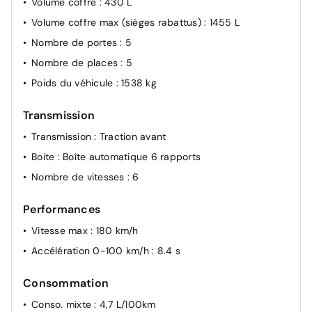
Volume coffre
: 430 L
Pré-équipement alarme
Volume coffre max (sièges rabattus)
: 1455 L
Prédisposition éthylotest
Nombre de portes
: 5
Sortie sécurisée des occupants
Nombre de places
: 5
Système de surveillance de la pression des pneus
Poids du véhicule
: 1538 kg
Transmission
Transmission
: Traction avant
Boite
: Boîte automatique 6 rapports
Nombre de vitesses
: 6
Performances
Vitesse max
: 180 km/h
Accélération 0-100 km/h
: 8.4 s
Consommation
Conso. mixte
: 4,7 L/100km