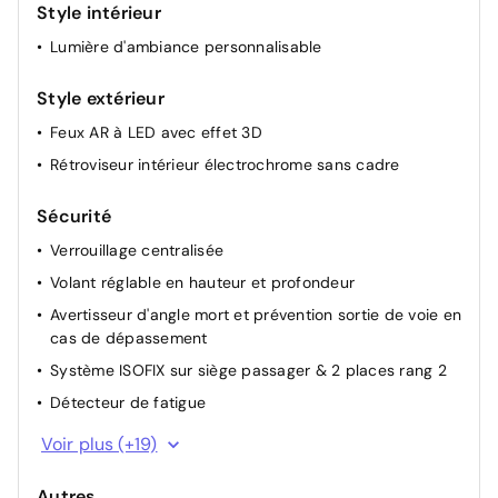
Style intérieur
Rétroviseurs extérieurs électriques, dégivrants,
Lumière d'ambiance personnalisable
rabattables automatiquement
Siège conducteur et passager avec réglage en hauteur
Style extérieur
Feux AR à LED avec effet 3D
Rétroviseur intérieur électrochrome sans cadre
Sécurité
Verrouillage centralisée
Volant réglable en hauteur et profondeur
Avertisseur d'angle mort et prévention sortie de voie en
cas de dépassement
Système ISOFIX sur siège passager & 2 places rang 2
Détecteur de fatigue
Régulateur de vitesse adaptatif
Voir plus (+19)
ABS avec aide au freinage d'urgence
Autres