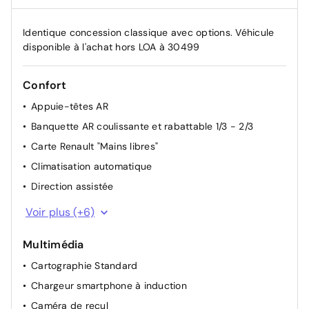
Identique concession classique avec options. Véhicule
disponible à l'achat hors LOA à 30499
Confort
Appuie-têtes AR
Banquette AR coulissante et rabattable 1/3 - 2/3
Carte Renault "Mains libres"
Climatisation automatique
Direction assistée
Hayon AR manuel
Voir plus (+6)
Lève-vitres électriques et impulsionnels
Multimédia
Lunette AR chauffante
Cartographie Standard
Miroirs de courtoisie rétroéclairés
Chargeur smartphone à induction
Plancher de coffre mobile
Caméra de recul
Renault Multi-sense