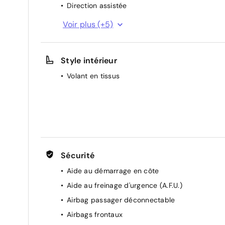
Direction assistée
Hayon AR manuel
Voir plus (+5)
Lève-vitres électriques et impulsionnels
Liseuses LED
Style intérieur
Lunette AR chauffante
Volant en tissus
Rétroviseurs extérieurs électriques dégivrants
Sécurité
Aide au démarrage en côte
Aide au freinage d'urgence (A.F.U.)
Airbag passager déconnectable
Airbags frontaux