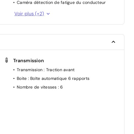
Caméra détection de fatigue du conducteur
Pack connectivité avancée
Voir plus (+2)
Pack connectivité standard, via l'app My Renault
ur
Transmission
Transmission
: Traction avant
Boite
: Boîte automatique 6 rapports
Nombre de vitesses
: 6
n