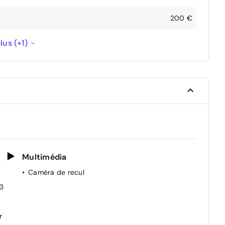
200 €
150 €
lus (+1)
Multimédia
Caméra de recul
/3
r