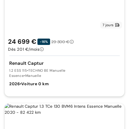
7 jours
24 699 €
29 300 €
-16%
Dès 201 €/mois
Renault Captur
1.2 ESS 115
•
TECHNO BE Manuelle
Essence
•
Manuelle
2026
•
Voiture 0 km