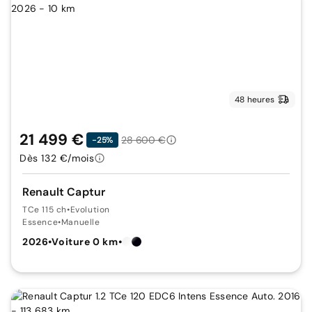
48 heures
21 499 €
28 600 €
-25%
Dès 132 €/mois
Renault Captur
TCe 115 ch
•
Evolution
Essence
•
Manuelle
2026
•
Voiture 0 km
•