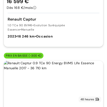
16 599 €
Dès 168 €/mois
Renault Captur
1.0 TCe 90 BVM6
•
Evolution Suréquipée
Essence
•
Manuelle
2023
•
16 246 km
•
Occasion
PRIX EN BAISSE (-300 €)
48 heures