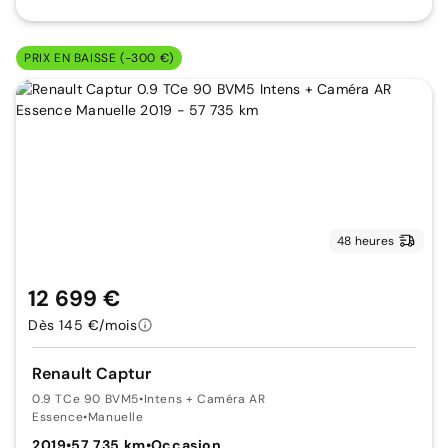
PRIX EN BAISSE (-300 €)
48 heures
12 699 €
Dès 145 €/mois
Renault Captur
0.9 TCe 90 BVM5
•
Intens + Caméra AR
Essence
•
Manuelle
2019
•
57 735 km
•
Occasion