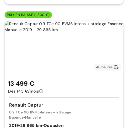
PRIX EN BAISSE (-300 €)
48 heures
13 499 €
Dès 143 €/mois
Renault Captur
0.9 TCe 90 BVM5
•
Intens + attelage
Essence
•
Manuelle
2019
•
29 865 km
•
Occasion