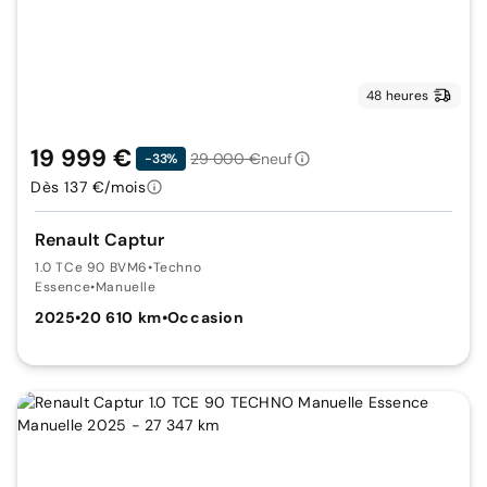
48 heures
19 999 €
29 000 €
neuf
-33%
Dès 137 €/mois
Renault Captur
1.0 TCe 90 BVM6
•
Techno
Essence
•
Manuelle
2025
•
20 610 km
•
Occasion