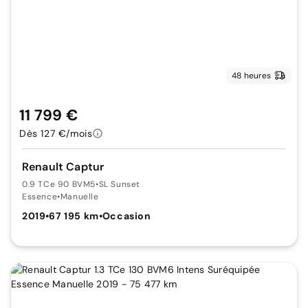
48 heures
11 799 €
Dès 127 €/mois
Renault Captur
0.9 TCe 90 BVM5
•
SL Sunset
Essence
•
Manuelle
2019
•
67 195 km
•
Occasion