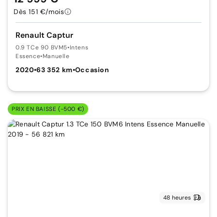
Dès 151 €/mois
Renault Captur
0.9 TCe 90 BVM5
•
Intens
Essence
•
Manuelle
2020
•
63 352 km
•
Occasion
PRIX EN BAISSE (-500 €)
48 heures