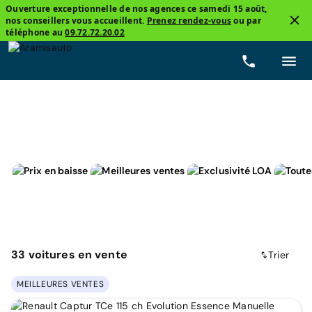
Ouverture exceptionnelle de nos agences ce samedi 15 août,
nos conseillers vous accueillent.
Prenez rendez-vous
ou par
3
téléphone au
09.72.72.20.02
Renault, Captur
Essence
Prix
Boîtes de vitess
33
voitures
en vente
Trier
MEILLEURES VENTES