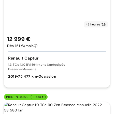
48 heures
12 999 €
Dès 151 €/mois
Renault Captur
1.3 TCe 130 BVM6
•
Intens Suréquipée
Essence
•
Manuelle
2019
•
75 477 km
•
Occasion
PRIX EN BAISSE (-1000 €)