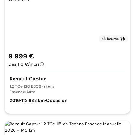
48 heures
9 999 €
Dès 113 €/mois
Renault Captur
1.2 TCe 120 EDC6
•
Intens
Essence
•
Auto.
2016
•
113 683 km
•
Occasion