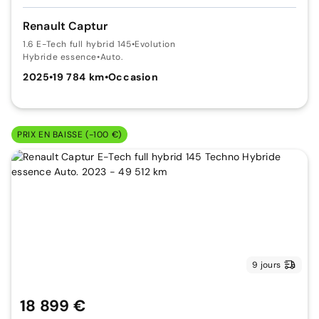
Renault Captur
1.6 E-Tech full hybrid 145
•
Evolution
Hybride essence
•
Auto.
2025
•
19 784 km
•
Occasion
PRIX EN BAISSE (-100 €)
9 jours
18 899 €