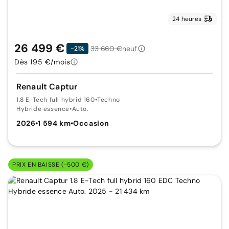
24 heures
26 499 €
33 660 €
neuf
-21%
Dès 195 €/mois
Renault Captur
1.8 E-Tech full hybrid 160
•
Techno
Hybride essence
•
Auto.
2026
•
1 594 km
•
Occasion
PRIX EN BAISSE (-500 €)