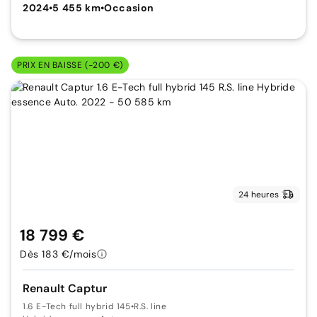
2024
•
5 455 km
•
Occasion
PRIX EN BAISSE (-200 €)
24 heures
18 799 €
Dès 183 €/mois
Renault Captur
1.6 E-Tech full hybrid 145
•
R.S. line