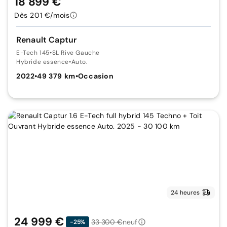
18 899 €
Dès 201 €/mois
Renault Captur
E-Tech 145
•
SL Rive Gauche
Hybride essence
•
Auto.
2022
•
49 379 km
•
Occasion
24 heures
24 999 €
33 300 €
neuf
-25%