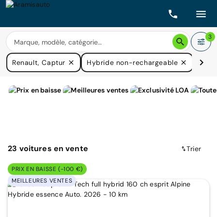
3
Renault, Captur
Hybride non-rechargeable
Prix
23
voitures
en vente
Trier
PRIX EN BAISSE (-100 €)
MEILLEURES VENTES