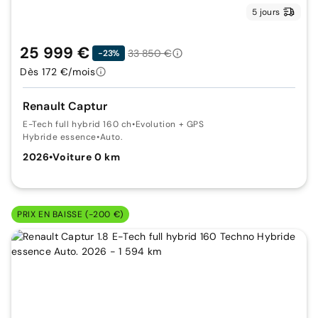
5 jours
25 999 €
33 850 €
-23%
Dès 172 €/mois
Renault Captur
E-Tech full hybrid 160 ch
•
Evolution + GPS
Hybride essence
•
Auto.
2026
•
Voiture 0 km
PRIX EN BAISSE (-200 €)