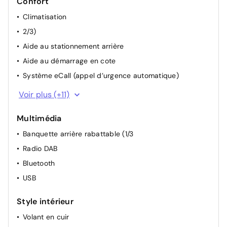
Confort
Climatisation
2/3)
Aide au stationnement arrière
Aide au démarrage en cote
Système eCall (appel d’urgence automatique)
Siège conducteur réglable en hauteur
Voir plus (+11)
Reconnaissance des panneaux de signalisation
Multimédia
Prise 12 V
Banquette arrière rabattable (1/3
Capteur de lumière
Radio DAB
Appuie-têtes arrière
Bluetooth
Vitres électriques avant et arrière
USB
Système de verrouillage centralisé des portes avec
télécommande
Style intérieur
Freinage actif d’urgence
Volant en cuir
Apple CarPlay + AndroidAuto