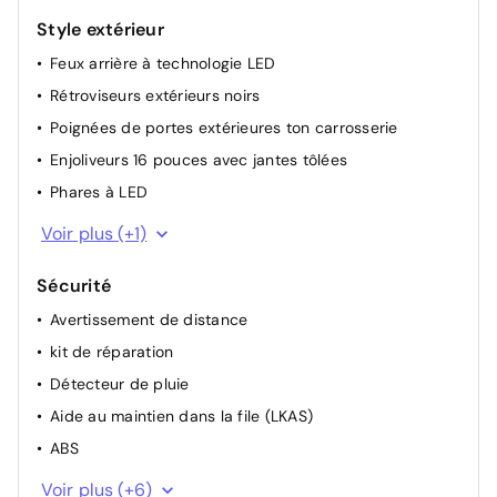
Volant réglable en hauteur et en profondeur
Style extérieur
Régulateur et limiteur de vitesse
Feux arrière à technologie LED
Rétroviseurs extérieurs noirs
Poignées de portes extérieures ton carrosserie
Enjoliveurs 16 pouces avec jantes tôlées
Phares à LED
Feux de jour à LED
Voir plus (+1)
Sécurité
Avertissement de distance
kit de réparation
Détecteur de pluie
Aide au maintien dans la file (LKAS)
ABS
Contrôle de la pression des pneus
Voir plus (+6)