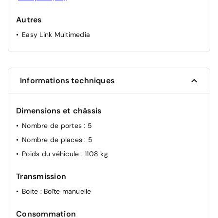
Avertissement de fatigue
Autres
Aide au freinage d'urgence
Easy Link Multimedia
6 Airbags
Système d'attache Isofix
Programme de stabilité électronique (ESP)
Informations techniques
Dimensions et châssis
Nombre de portes
: 5
Nombre de places
: 5
Poids du véhicule
: 1108 kg
Transmission
Boite
: Boîte manuelle
Consommation