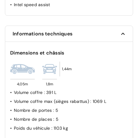
Intel speed assist
Compteur numérique 7"
Déconnexion airbag passager AV
Eclairage AV et AR Full LED Pure Vision
Freinage d'urgence
Informations techniques
Mode ECO
Prédisposition éthylotest
Dimensions et châssis
Régulateur de vitesse
Rétroviseur intérieur jour/nuit
1,44m
Système ISOFIX aux places latérales AR et passager AV
4,05m
1,8m
Système d'antiblocage des roues (ABS)
Volume coffre
: 391 L
Contrôle dynamique de trajectoire ESC
Volume coffre max (sièges rabattus)
: 1069 L
Système de contrôle de pression des pneumatiques
RDC
Nombre de portes
: 5
Verrouillage centralisée
Nombre de places
: 5
Poids du véhicule
: 1103 kg