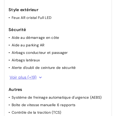
Style extérieur
Feux AR cristal Full LED
Sécurité
Aide au démarrage en côte
Aide au parking AR
Airbags conducteur et passager
Airbags latéraux
Alerte d'oubli de ceinture de sécurité
Appel d'urgence
Voir plus (+19)
Assistant maintien de voie
Autres
Avertisseur de distance de sécurité
Système de freinage automatique d'urgence (AEBS)
Bouton de déconnection ADAS / my safety switch
Boîte de vitesse manuelle 6 rapports
Ceinture centrale AR 3 points
Contrôle de la traction (TCS)
Clé rétractable