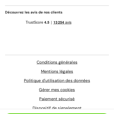
Assistance 0km, 24h/24 et 7j/7 (dépannage,
remorquage et véhicule de prêt)
Gravage des vitres
Découvrez les avis de nos clients
Contrôle technique
4 sur-tapis sur mesure
En savoir plus
Conditions générales
Mentions légales
Politique d'utilisation des données
Gérer mes cookies
Paiement sécurisé
Dispositif de signalement