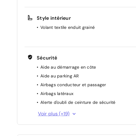
Lève-vitres électriques AV et AR
Style intérieur
Volant textile enduit grainé
Sécurité
Aide au démarrage en côte
Aide au parking AR
Airbags conducteur et passager
Airbags latéraux
Alerte d'oubli de ceinture de sécurité
Appel d'urgence
Voir plus (+19)
Assistant maintien de voie
Avertisseur de distance de sécurité