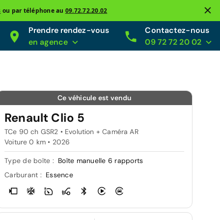
s
ou par téléphone au
09.72.72.20.02
Prendre rendez-vous
Contactez-nous
en agence
09 72 72 20 02
Ce véhicule est vendu
Renault Clio 5
TCe 90 ch GSR2 • Evolution + Caméra AR
Voiture 0 km •
2026
Type de boîte :
Boîte manuelle 6 rapports
Carburant :
Essence