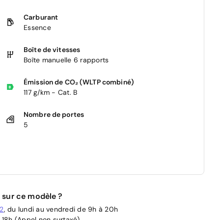
Carburant
Essence
Boîte de vitesses
Boîte manuelle 6 rapports
Émission de CO₂ (WLTP combiné)
117 g/km - Cat. B
Nombre de portes
5
 sur ce modèle ?
02
, du lundi au vendredi de 9h à 20h
 18h (Appel non surtaxé)