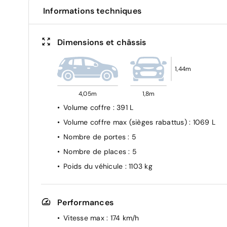
Bouton de déconnection ADAS / my safety
Informations techniques
switch
Ceinture centrale AR 3 points
Dimensions et châssis
Clé rétractable
Compteur numérique 7"
1,44m
Déconnexion airbag passager AV
Eclairage AV et AR Full LED Pure Vision
4,05m
1,8m
Freinage d'urgence
Volume coffre
: 391 L
Mode ECO
Volume coffre max (sièges rabattus)
: 1069 L
Prédisposition éthylotest
Nombre de portes
: 5
Régulateur de vitesse
Nombre de places
: 5
Rétroviseur intérieur jour/nuit
Poids du véhicule
: 1103 kg
Système ISOFIX aux places latérales AR et
passager AV
Système d'antiblocage des roues (ABS)
Performances
Contrôle dynamique de trajectoire ESC
Vitesse max
: 174 km/h