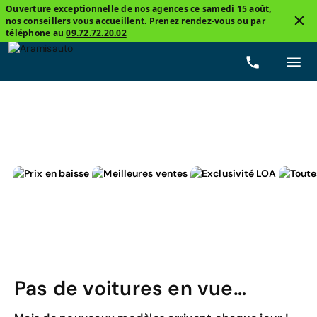
Ouverture exceptionnelle de nos agences ce samedi 15 août,
nos conseillers vous accueillent.
Prenez rendez-vous
ou par
4
téléphone au
09.72.72.20.02
Berline compacte
Renault, Clio 5
Hybride non-re
Pas de voitures en vue…