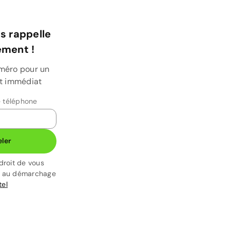
s rappelle
ment !
uméro pour un
et immédiat
 téléphone
ler
droit de vous
t au démarchage
tel