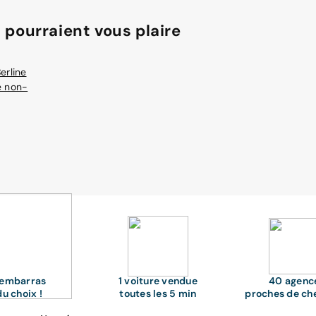
 pourraient vous plaire
erline
e non-
'embarras
1 voiture vendue
40 agenc
du choix !
toutes les 5 min
proches de ch