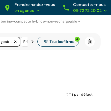
Prendre rendez-vous
Contactez-nous
en agence
09 72 72 20 02
t berline-compacte hybride-non-rechargeable
4
Tous les filtres
rgeable
Prix
Boîtes de vitesse
Kilométrage
Tri par défaut