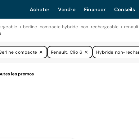
Acheter
Vendre
Financer
Conseils
argeable
berline-compacte hybride-non-rechargeable
renaul
e
Berline compacte
Renault, Clio 6
Hybride non-recha