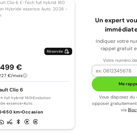
Un expert vou
immédiate
Indiquez votre n
rappel gratuit 
Réservée
Votre numéro de
 499 €
227 €/mois
Me rappe
ult Clio 6
Vous disposez du 
h full hybrid 160
•
Evolution
opposer gratuitemen
ide essence
•
Auto.
via
Bloc
6
•
650 km
•
Occasion