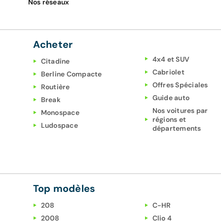
Nos réseaux
Acheter
4x4 et SUV
Citadine
Cabriolet
Berline Compacte
Offres Spéciales
Routière
Guide auto
Break
Nos voitures par
Monospace
régions et
Ludospace
départements
Top modèles
208
C-HR
2008
Clio 4