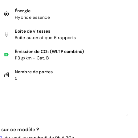
Énergie
Hybride essence
Boîte de vitesses
Boîte automatique 6 rapports
Émission de CO₂ (WLTP combiné)
113 g/km - Cat. B
Nombre de portes
5
 sur ce modèle ?
02
, du lundi au vendredi de 9h à 20h