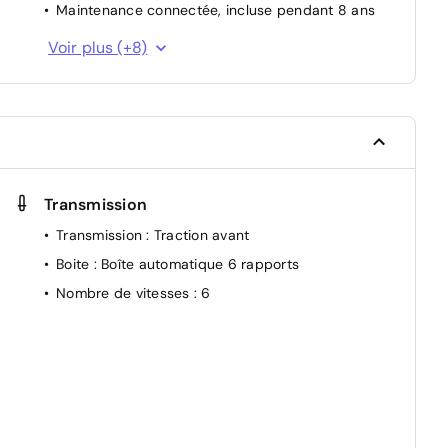
Maintenance connectée, incluse pendant 8 ans
Mise à jour système (via firmware over the air
Voir plus (+8)
FOTA), inclus pendant 5 ans
Pack connected driving, inclus pendant 5 ans
e
Système de reconnaissance du conducteur
Boîte de vitesse hybride multimode 6 rapports
Active driver assist : régulateur de vitesse
adaptatif intelligent + centrage dans la voie
Transmission
Assistant éco-conduite prédictif
Transmission
: Traction avant
Pack connectivité avancée
Boite
: Boîte automatique 6 rapports
-
Pack connectivité standard, via l'app My Renault
Nombre de vitesses
: 6
V,