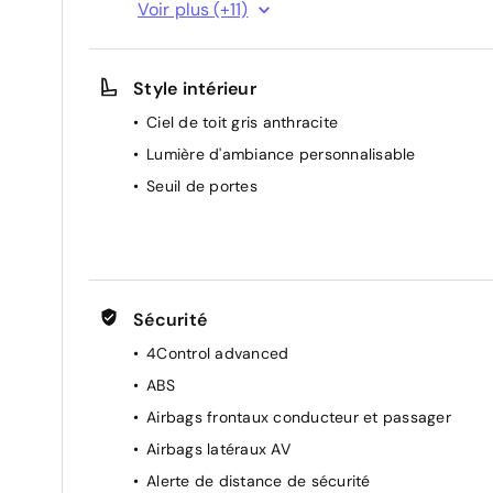
Voir plus (+11)
Détection intelligente des limitations de vitess
et prévention survitesse
Style intérieur
Direction assistée
Faux plancher de coffre
Ciel de toit gris anthracite
Lève-vitres AV électriques
Lumière d'ambiance personnalisable
Multi-sense
Seuil de portes
Prises au rang 3
Rétroviseurs extérieurs électriques à mémoire,
dégivrants, rabattables automatiquement
Sièges AV chauffants
Sécurité
Sièges AV électriques à mémoire avec réglage 
4Control advanced
massage lombaire conducteur
ABS
Hayon motorisé mains libres
Airbags frontaux conducteur et passager
Airbags latéraux AV
Alerte de distance de sécurité