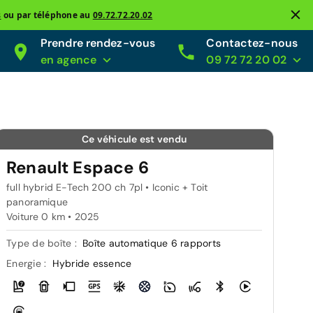
s
ou par téléphone au
09.72.72.20.02
Prendre rendez-vous
Contactez-nous
en agence
09 72 72 20 02
Ce véhicule est vendu
Renault Espace 6
full hybrid E-Tech 200 ch 7pl • Iconic + Toit
panoramique
Voiture 0 km •
2025
Type de boîte :
Boîte automatique 6 rapports
Energie :
Hybride essence