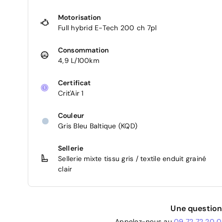
Motorisation
Full hybrid E-Tech 200 ch 7pl
Consommation
4,9 L/100km
Certificat
Crit'Air 1
Couleur
Gris Bleu Baltique (KQD)
Sellerie
Sellerie mixte tissu gris / textile enduit grainé
clair
Une question
Appelez-nous au
09 72 72 20 