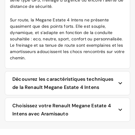
série type GPS, freinage d’urgence ou encore l’alerte de
distance de sécurité.
Sur route, la Megane Estate 4 Intens ne présente
quasiment que des points forts. Elle est souple,
dynamique, et s’adapte en fonction de la conduite
souhaitée : eco, neutre, sport, confort ou personnalisée.
Le freinage et sa tenue de route sont exemplaires et les
amortisseurs adoucissent les chocs rencontrés sur votre
chemin.
Découvrez les caractéristiques techniques
de la Renault Megane Estate 4 Intens
Disponible en plusieurs versions, la Megane Estate
Choisissez votre Renault Megane Estate 4
impressionne par son excellente insonorisation, un
Intens avec Aramisauto
châssis confortable et précis et des finitions haut de
gamme. Sa consommation reste raisonnable avec
5,4l/100 km sur parcours mixte. Si les premières séries
Vous êtes intéressés par ce modèle ? Découvrez la