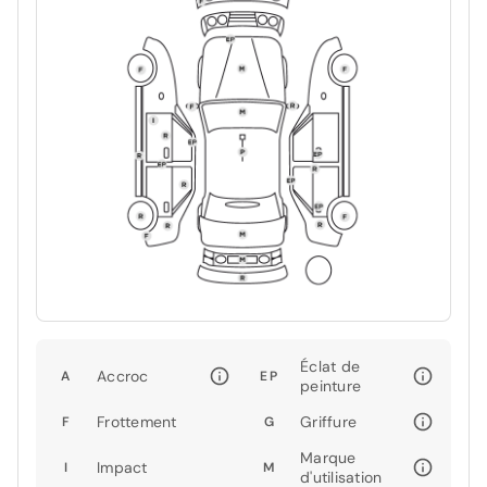
Éclat de
Accroc
A
EP
peinture
Frottement
Griffure
F
G
Marque
Impact
I
M
d'utilisation