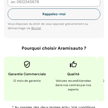
Rappelez-moi
Vous disposez du droit de vous opposer gratuitement au
démarchage via
Bloctel
Pourquoi choisir Aramisauto ?
Garantie Commerciale
Qualité
12 mois de garantie
Voitures reconditionnées
Zér
dans nos centres par nos
m
experts
*
Au premier des deux termes échu.
Voir conditions.