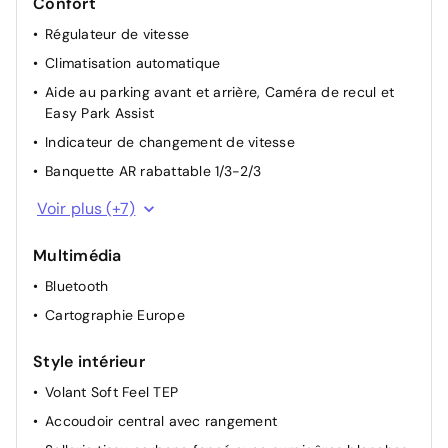
Confort
Régulateur de vitesse
Climatisation automatique
Aide au parking avant et arrière, Caméra de recul et
Easy Park Assist
Indicateur de changement de vitesse
Banquette AR rabattable 1/3-2/3
Commutation automatique des feux de
Voir plus (+7)
route/croisement
Lunette arrière chauffante
Multimédia
Rétroviseurs extérieurs électriques dégivrants
Bluetooth
Rétroviseur intérieur jour/nuit
Cartographie Europe
Lève-vitres AV électriques (impulsionnel conducteur)
Style intérieur
Carte accès et démarrage mains libres
Volant Soft Feel TEP
Renault Multi-Sense (choix de modes de conduite)
Accoudoir central avec rangement