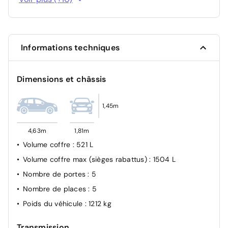
Système de contrôle de trajectoire (ESP) et aide au
démarrage en côte
Frein de parking assisté
Informations techniques
Allumage automatique des feux et des essuie-glaces
Avertisseur de franchissement de ligne
Dimensions et châssis
Détecteur d'angles morts
Airbag frontal conducteur et passager
1,45m
Système de fixation ISOFIX
Condamnation des portes électriques
4,63m
1,81m
Airbag passager déconnectable
Volume coffre
: 521 L
Volume coffre max (sièges rabattus)
: 1504 L
Nombre de portes
: 5
Nombre de places
: 5
Poids du véhicule
: 1212 kg
Transmission