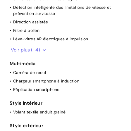
Détection intelligente des limitations de vitesse et
prévention survitesse
Direction assistée
Filtre à pollen
Lève-vitres AR électriques à impulsion
Lève-vitres AV électriques à impulsion
Voir plus (+4)
Lunette AR chauffante
Multimédia
Pompe à chaleur
Caméra de recul
Sièges AV chauffants
Chargeur smartphone à induction
Réplication smartphone
Style intérieur
Volant textile enduit grainé
Style extérieur