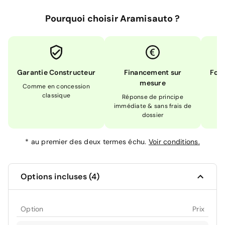
Pourquoi choisir Aramisauto ?
Garantie Constructeur
Financement sur
Form
mesure
Comme en concession
Ex
classique
En
Réponse de principe
immédiate & sans frais de
dossier
*
au premier des deux termes échu.
Voir conditions.
Options incluses (4)
Option
Prix