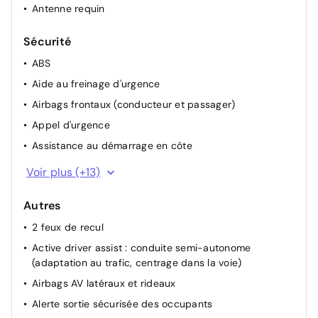
Antenne requin
Sécurité
ABS
Aide au freinage d'urgence
Airbags frontaux (conducteur et passager)
Appel d'urgence
Assistance au démarrage en côte
Avertisseur de distance de sécurité
Voir plus (+13)
Avertisseur de sortie de stationnement en marche AR
avec freinage d'urgence automatique
Autres
Commutation automatique des feux de
2 feux de recul
route/croisement
Active driver assist : conduite semi-autonome
Contrôle dynamique de trajectoire ESC
(adaptation au trafic, centrage dans la voie)
Feux de jour à LED
Airbags AV latéraux et rideaux
Frein de parking électrique avec fonction Auto-Hold
Alerte sortie sécurisée des occupants