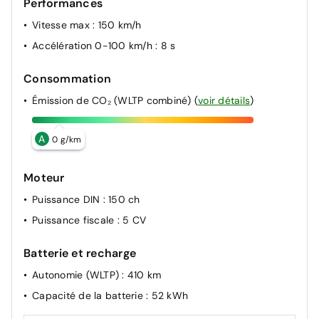
Performances
Fermeture des portes centralisée
Freinage automatique d'urgence en ville pour deux
Vitesse max
: 150 km/h
roues et piétons
Accélération 0-100 km/h
: 8 s
Garnitures et ciel de toit gris anthracite
Consommation
Gestion automatique des feux et des essuie-glaces
Indicateur de recharge sur le capot
Émission de CO₂ (WLTP combiné)
(
voir détails
)
Siège passager AV + 2 sièges AR avec technologie
isofix
A
0 g/km
Sièges AV manuels avec réglage 4 voies (prof/incl) +
hauteur (siège conducteur uniquement)
Moteur
Puissance DIN
: 150 ch
Puissance fiscale
: 5 CV
Batterie et recharge
Autonomie (WLTP)
: 410 km
Capacité de la batterie
: 52 kWh