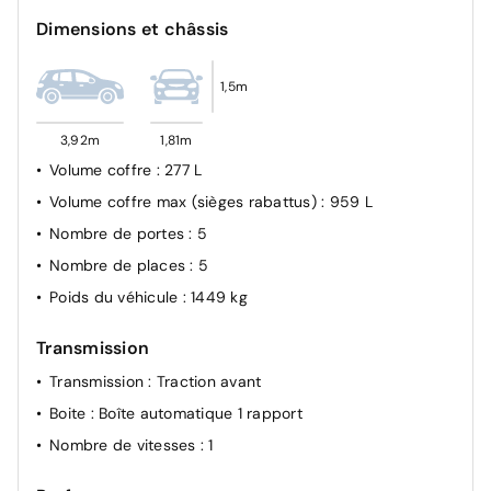
intégré, précond. charge DC, audio Arkamys
Dimensions et châssis
Auditorium
Charge rapide (DC)
1,5m
Système de surveillance avancée du conducteur
2 feux de recul
3,92m
1,81m
Volume coffre
: 277 L
Airbags AV latéraux et rideaux
Volume coffre max (sièges rabattus)
: 959 L
Câble pour borne de recharge (mode 3 type 2
triphasé, 11kW, 6.5m)
Nombre de portes
: 5
Charge AC 11 kW triphasé + DC 100 kW (pic) +
Nombre de places
: 5
compatible charge bidirectionnelle Vehicle-to-Grid
Poids du véhicule
: 1449 kg
Compatible charge bidirectionnelle power to object
(Vehicle-to-Load ou V2L)
Transmission
Console de rangement fixe avec accoudoir
Transmission
: Traction avant
Déconnexion manuelle airbag passager
Boite
: Boîte automatique 1 rapport
Décor de portes AV numbeR5 blanc techno
Nombre de vitesses
: 1
Eclairage d'ambiance 3 zones