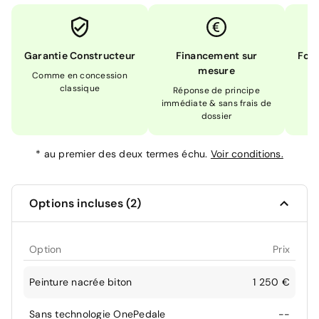
Garantie Constructeur
Financement sur
Form
mesure
Comme en concession
Ex
classique
En
Réponse de principe
immédiate & sans frais de
dossier
*
au premier des deux termes échu.
Voir conditions.
Options incluses (2)
Option
Prix
Peinture nacrée biton
1 250 €
Sans technologie OnePedale
--