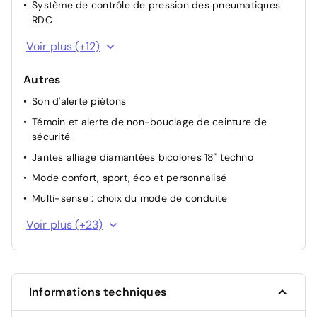
Système de contrôle de pression des pneumatiques
RDC
Appel d'urgence
Voir plus (+12)
Aide au freinage d'urgence
Autres
Airbags frontaux (conducteur et passager)
Son d'alerte piétons
Assistance au démarrage en côte
Témoin et alerte de non-bouclage de ceinture de
Avertisseur de distance de sécurité
sécurité
Commutation automatique des feux de
Jantes alliage diamantées bicolores 18'' techno
route/croisement
Mode confort, sport, éco et personnalisé
Feux de jour à LED
Multi-sense : choix du mode de conduite
My Safety switch (raccourci vers configuration
personnalisée des aides à la conduite)
Rétroviseurs extérieurs à commande électrique,
Voir plus (+23)
dégivrants et rabattables électriquement
Projecteurs Full LED
Tableau de bord avec écran d'instrumentation 10''
Radars de stationnement AR
Boîte de vitesse automatisée à variation continue
Répétiteurs de clignotants latéraux
Informations techniques
Contrôle de la traction (TCS)
Signature lumineuse à LED
Système multimédia openR link 10,1'': navigation, Google