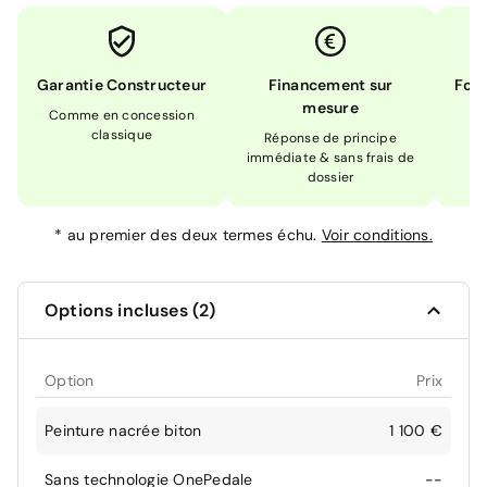
Garantie Constructeur
Financement sur
Form
mesure
Comme en concession
Ex
classique
En
Réponse de principe
immédiate & sans frais de
dossier
*
au premier des deux termes échu.
Voir conditions.
Options incluses (2)
Option
Prix
Peinture nacrée biton
1 100 €
Sans technologie OnePedale
--