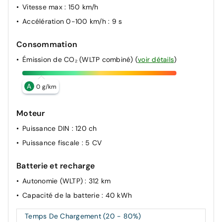
Vitesse max
: 150 km/h
(Vehicle-to-Load ou V2L)
Accélération 0-100 km/h
: 9 s
Console de rangement fixe avec accoudoir
Déconnexion manuelle airbag passager
Consommation
Décor de portes AV numbeR5 blanc techno
Émission de CO₂ (WLTP combiné)
(
voir détails
)
Détection mains-libres à 360° (ouverture et
verrouillage)
A
0 g/km
Eclairage d'ambiance 3 zones
Moteur
Puissance DIN
: 120 ch
Puissance fiscale
: 5 CV
Batterie et recharge
Autonomie (WLTP)
: 312 km
Capacité de la batterie
: 40 kWh
Temps De Chargement (20 - 80%)