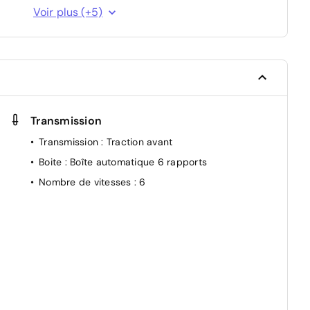
Système de reconnaissance du conducteur
Voir plus (+5)
Airbags latéraux, rideaux et central AV
Alerte sortie sécurisée des occupants
Feux AV adaptive LED vision
Jantes alliage 20'' castellet noires diamantées
Transmission
Transmission
: Traction avant
Boite
: Boîte automatique 6 rapports
Nombre de vitesses
: 6
e