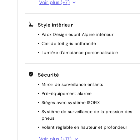
Voir plus (+7)
Clignotants AR dynamiques
Climatisation automatique bi-zone
Style intérieur
Console centrale avec repose main coulissant
Pack Design esprit Alpine intérieur
Hayon motorisé
Ciel de toit gris anthracite
Lève-vitres AR électriques à impulsion
Lumière d'ambiance personnalisable
Lève-vitres AV électriques à impulsion
Sécurité
Miroir de surveillance enfants
Pré-équipement alarme
Sièges avec système ISOFIX
Système de surveillance de la pression des
pneus
Volant réglable en hauteur et profondeur
Système de contrôle de trajectoire ESC
Voir plus (+17)