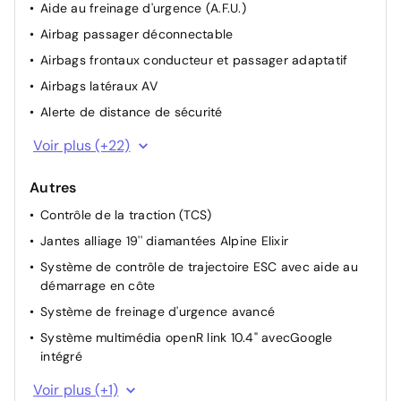
Aide au freinage d'urgence (A.F.U.)
Airbag passager déconnectable
Airbags frontaux conducteur et passager adaptatif
Airbags latéraux AV
Alerte de distance de sécurité
Alerte détection de fatigue
Voir plus (+22)
Alerte franchissement de ligne et assistant maintien
dans la voie
Autres
Allumage automatique des essuie-glaces
Contrôle de la traction (TCS)
Antiblocage des roues ABS
Jantes alliage 19'' diamantées Alpine Elixir
Appel d'urgence
Système de contrôle de trajectoire ESC avec aide au
démarrage en côte
Ceinture centrale AR 3 points
Système de freinage d'urgence avancé
Condamnation centralisée des portes
Système multimédia openR link 10.4" avecGoogle
Eclairage AV et AR Full LED Pure Vision
intégré
Feux de stop à LED
Boîte de vitesse hybride multimode 6 rapports
Voir plus (+1)
Filtre à particules