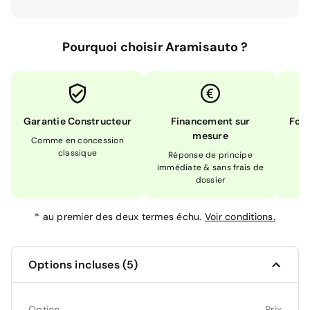
Pourquoi choisir Aramisauto ?
Garantie Constructeur
Financement sur
Form
mesure
Comme en concession
Ex
classique
En
Réponse de principe
immédiate & sans frais de
dossier
*
au premier des deux termes échu.
Voir conditions.
Options incluses (5)
Option
Prix