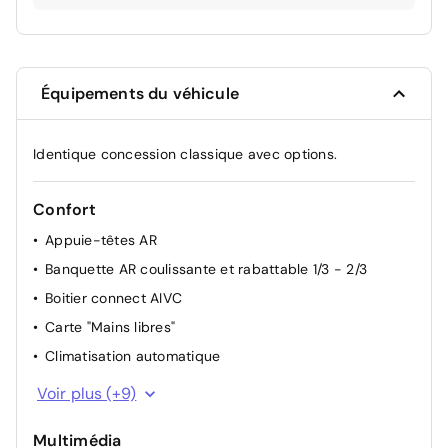
Équipements du véhicule
Identique concession classique avec options.
Confort
Appuie-têtes AR
Banquette AR coulissante et rabattable 1/3 - 2/3
Boitier connect AIVC
Carte "Mains libres"
Climatisation automatique
Compartiment de coffre
Voir plus (+9)
Direction assistée
Multimédia
Lève-vitres AV électriques à impulsion