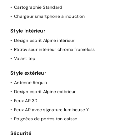
Cartographie Standard
Lunette AR chauffante
Chargeur smartphone à induction
Miroirs de courtoisie rétroéclairés
Renault Multi-sense
Style intérieur
Rétroviseurs extérieurs dégivrants, réglables et
Design esprit Alpine intérieur
rabattables électriquement
Rétroviseur intérieur chrome frameless
Siège AV réglable en hauteur
Volant tep
Tableau de bord avec écran numérique et
personnalisable 10"
Style extérieur
Antenne Requin
Design esprit Alpine extérieur
Feux AR 3D
Feux AR avec signature lumineuse Y
Poignées de portes ton caisse
Sécurité