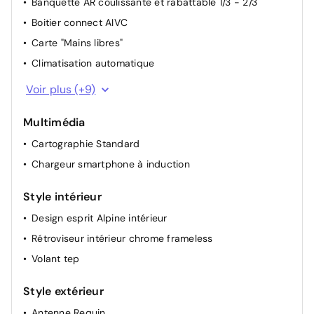
Banquette AR coulissante et rabattable 1/3 - 2/3
Boitier connect AIVC
Carte "Mains libres"
Climatisation automatique
Compartiment de coffre
Voir plus (+9)
Direction assistée
Multimédia
Lève-vitres AV électriques à impulsion
Cartographie Standard
Lunette AR chauffante
Chargeur smartphone à induction
Miroirs de courtoisie rétroéclairés
Ouverture du hayon manuelle
Style intérieur
Renault Multi-sense
Design esprit Alpine intérieur
Rétroviseurs extérieurs dégivrants, réglables et
Rétroviseur intérieur chrome frameless
rabattables électriquement
Volant tep
Tableau de bord avec écran numérique et
personnalisable 10"
Style extérieur
Antenne Requin