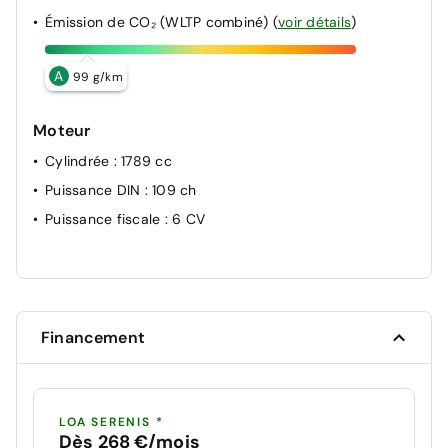
Émission de CO₂ (WLTP combiné)
(
voir détails
)
A
99 g/km
Moteur
Cylindrée
: 1789 cc
Puissance DIN
: 109 ch
Puissance fiscale
: 6 CV
Financement
LOA SERENIS *
Dès 268 €/mois