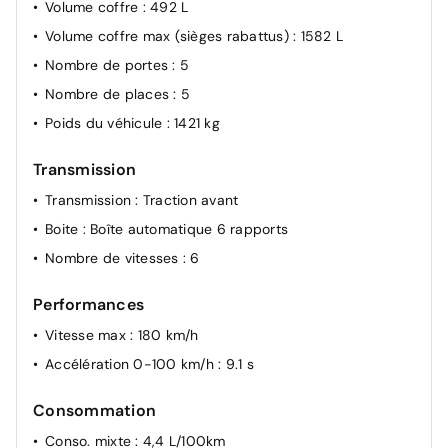
Volume coffre
: 492 L
Témoin d'oubli de ceinture de sécurité
Volume coffre max (sièges rabattus)
: 1582 L
Vitres latérales et AR surteintées
Nombre de portes
: 5
Volant chauffant
Nombre de places
: 5
Poids du véhicule
: 1421 kg
Transmission
Transmission
: Traction avant
Boite
: Boîte automatique 6 rapports
Nombre de vitesses
: 6
Performances
Vitesse max
: 180 km/h
Accélération 0-100 km/h
: 9.1 s
Consommation
Conso. mixte
: 4,4 L/100km