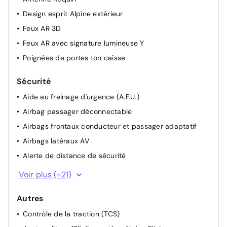
Design esprit Alpine extérieur
Feux AR 3D
Feux AR avec signature lumineuse Y
Poignées de portes ton caisse
Sécurité
Aide au freinage d'urgence (A.F.U.)
Airbag passager déconnectable
Airbags frontaux conducteur et passager adaptatif
Airbags latéraux AV
Alerte de distance de sécurité
Alerte détection de fatigue
Voir plus (+21)
Alerte franchissement de ligne et assistant maintien
dans la voie
Autres
Allumage automatique des essuie-glaces
Contrôle de la traction (TCS)
Antiblocage des roues ABS