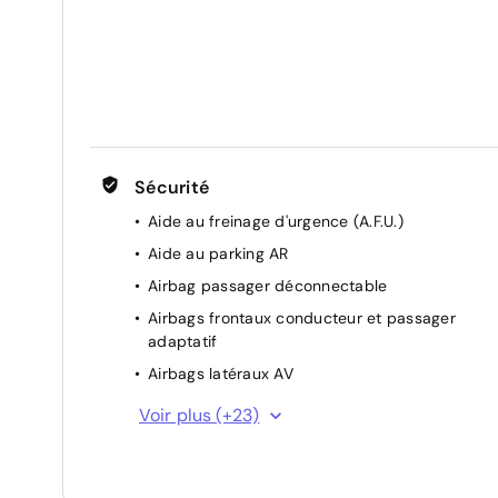
Lunette AR chauffante
Ouverture du hayon manuelle
Régulateur et limiteur de vitesse
Rétroviseurs extérieurs dégivrants, réglables et
rabattables électriquement
Sécurité
Aide au freinage d'urgence (A.F.U.)
Aide au parking AR
Airbag passager déconnectable
Airbags frontaux conducteur et passager
adaptatif
Airbags latéraux AV
Alerte de distance de sécurité
Voir plus (+23)
Alerte détection de fatigue
Alerte franchissement de ligne et assistant
maintien dans la voie