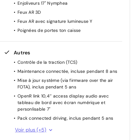
Enjoliveurs 17'' Nymphea
Feux AR 3D
Feux AR avec signature lumineuse Y
Poignées de portes ton caisse
Autres
Contrôle de la traction (TCS)
Maintenance connectée, incluse pendant 8 ans
Mise à jour système (via firmware over the air
FOTA), inclus pendant 5 ans
OpenR link 10,4’’ access display audio avec
tableau de bord avec écran numérique et
personlisable 7"
Pack connected driving, inclus pendant 5 ans
Pack contrôle à distance (via l’application My
Voir plus (+5)
Renault), inclus pendant 5 ans