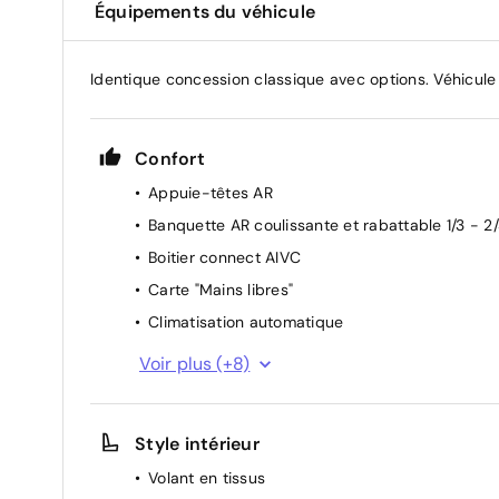
Équipements du véhicule
Identique concession classique avec options. Véhicul
Confort
Appuie-têtes AR
Banquette AR coulissante et rabattable 1/3 - 2
Boitier connect AIVC
Carte "Mains libres"
Climatisation automatique
Console centrale AV avec accoudoir et
Voir plus (+8)
rangement
Direction assistée
Style intérieur
Lève-vitres AV électriques à impulsion
Liseuses LED
Volant en tissus