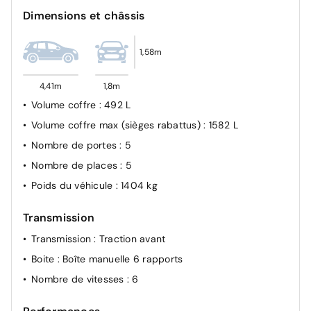
Indicateur de changement de vitesse
Dimensions et châssis
My Safety switch (raccourci vers configuration
personnalisée des aides à la conduite)
1,58m
Prédisposition éthylotest
Reconnaissance des panneaux de signalisation
4,41m
1,8m
Régulateur de vitesse adaptatif
Volume coffre
: 492 L
Répétiteurs latéraux de changement de direction
Volume coffre max (sièges rabattus)
: 1582 L
Système de surveillance de la pression des pneus
Nombre de portes
: 5
Témoin d'oubli de ceinture de sécurité
Nombre de places
: 5
Vitres latérales et AR surteintées
Poids du véhicule
: 1404 kg
Système ISOFIX (i-Size) aux places AR (latérales)
Transmission
Transmission
: Traction avant
Boite
: Boîte manuelle 6 rapports
Nombre de vitesses
: 6