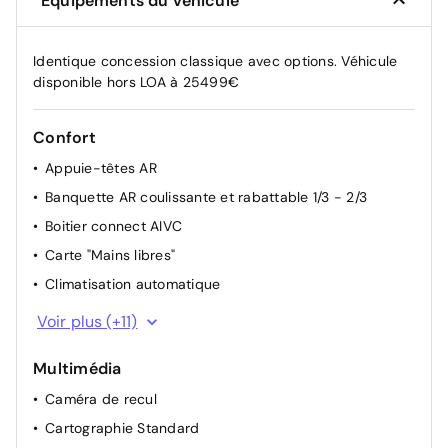
Équipements du véhicule
Identique concession classique avec options. Véhicule
disponible hors LOA à 25499€
Confort
Appuie-têtes AR
Banquette AR coulissante et rabattable 1/3 - 2/3
Boitier connect AIVC
Carte "Mains libres"
Climatisation automatique
Compartiment de coffre
Voir plus (+11)
Console centrale AV avec accoudoir et rangement
Multimédia
Direction assistée
Caméra de recul
Lève-vitres AV électriques à impulsion
Cartographie Standard
Lunette AR chauffante