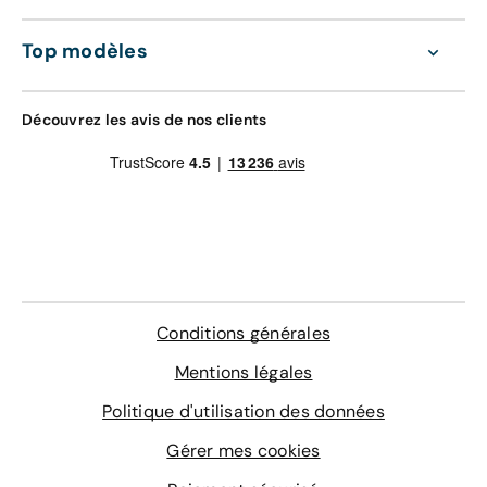
d'oeuvre valable dans le réseau constructeur
GRAVAGE + TAPIS
(Europe)
Top modèles
168 €
Assistance 0km, 24h/24 et 7j/7 (dépannage,
remorquage et véhicule de prêt)
Gravage des vitres
Découvrez les avis de nos clients
Contrôle technique
4 sur-tapis sur mesure
En savoir plus
Conditions générales
Mentions légales
Politique d'utilisation des données
Gérer mes cookies