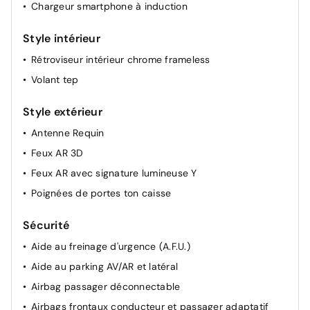
Chargeur smartphone à induction
Miroirs de courtoisie rétroéclairés
Ouverture du hayon manuelle
Style intérieur
Renault Multi-sense
Rétroviseur intérieur chrome frameless
Rétroviseurs extérieurs dégivrants, réglables et
Volant tep
rabattables électriquement
Siège AV réglable en hauteur
Style extérieur
Tableau de bord avec écran numérique et
Antenne Requin
personnalisable 10"
Feux AR 3D
Feux AR avec signature lumineuse Y
Poignées de portes ton caisse
Sécurité
Aide au freinage d'urgence (A.F.U.)
Aide au parking AV/AR et latéral
Airbag passager déconnectable
Airbags frontaux conducteur et passager adaptatif