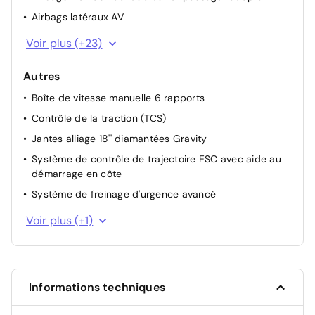
Airbags latéraux AV
Alerte de distance de sécurité
Voir plus (+23)
Alerte détection de fatigue
Autres
Alerte franchissement de ligne et assistant maintien
dans la voie
Boîte de vitesse manuelle 6 rapports
Allumage automatique des essuie-glaces
Contrôle de la traction (TCS)
Antiblocage des roues ABS
Jantes alliage 18'' diamantées Gravity
Appel d'urgence
Système de contrôle de trajectoire ESC avec aide au
démarrage en côte
Ceinture centrale AR 3 points
Système de freinage d'urgence avancé
Condamnation centralisée des portes
Système multimédia openR link 10.4" avecGoogle
Eclairage AV et AR Full LED Pure Vision
Voir plus (+1)
intégré
Feux de stop à LED
Filtre à particules
Frein de parking électrique avec fonction Auto-Hold
Informations techniques
Harmonie noire