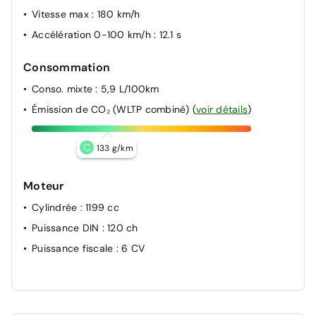
Vitesse max
: 180 km/h
Accélération 0-100 km/h
: 12.1 s
Consommation
Conso. mixte
: 5,9 L/100km
Émission de CO₂ (WLTP combiné)
(
voir détails
)
C
133 g/km
Moteur
Cylindrée
: 1199 cc
Puissance DIN
: 120 ch
Puissance fiscale
: 6 CV