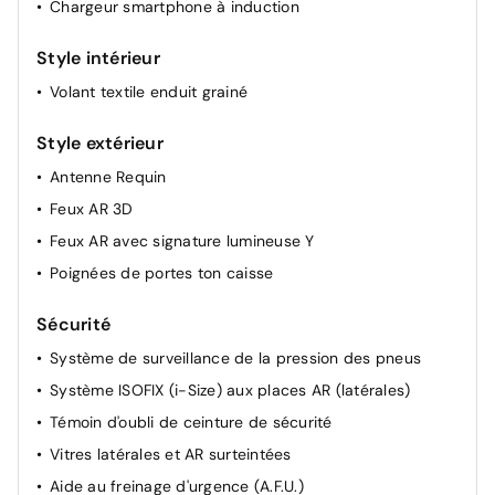
Chargeur smartphone à induction
Lève-vitres AV électriques à impulsion
Lunette AR chauffante
Style intérieur
Miroirs de courtoisie rétroéclairés
Volant textile enduit grainé
Ouverture du hayon manuelle
Renault Multi-sense
Style extérieur
Rétroviseurs extérieurs dégivrants, réglables et
Antenne Requin
rabattables électriquement
Feux AR 3D
Feux AR avec signature lumineuse Y
Poignées de portes ton caisse
Sécurité
Système de surveillance de la pression des pneus
Système ISOFIX (i-Size) aux places AR (latérales)
Témoin d'oubli de ceinture de sécurité
Vitres latérales et AR surteintées
Aide au freinage d'urgence (A.F.U.)