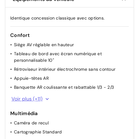
Identique concession classique avec options.
Confort
Siège AV réglable en hauteur
Tableau de bord avec écran numérique et
personnalisable 10"
Rétroviseur intérieur électrochrome sans contour
Appuie-têtes AR
Banquette AR coulissante et rabattable 1/3 - 2/3
Boitier connect AIVC
Voir plus (+11)
Carte "Mains libres"
Multimédia
Climatisation automatique
Caméra de recul
Console centrale AV avec accoudoir et rangement
Cartographie Standard
Direction assistée