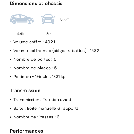
Kit de gonflage
Dimensions et châssis
Prédisposition éthylotest
Reconnaissance des panneaux de signalisation
1,58m
Régulateur de vitesse adaptatif
4,41m
1,8m
Répétiteurs latéraux de changement de direction
Volume coffre
: 492 L
Volume coffre max (sièges rabattus)
: 1582 L
Nombre de portes
: 5
Nombre de places
: 5
Poids du véhicule
: 1331 kg
Transmission
Transmission
: Traction avant
Boite
: Boîte manuelle 6 rapports
Nombre de vitesses
: 6
Performances