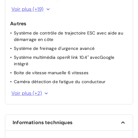
Airbag passager déconnectable
Voir plus (+19)
Airbags frontaux conducteur et passager adaptatif
Autres
Airbags latéraux AV
Système de contrôle de trajectoire ESC avec aide au
Alerte de distance de sécurité
démarrage en côte
Alerte franchissement de ligne et assistant maintien
Système de freinage d'urgence avancé
dans la voie
Système multimédia openR link 10.4" avecGoogle
Allumage automatique des essuie-glaces
intégré
Antiblocage des roues ABS
Boite de vitesse manuelle 6 vitesses
Appel d'urgence
Caméra détection de fatigue du conducteur
Ceinture centrale AR 3 points
Contrôle de la traction (TCS)
Voir plus (+2)
Condamnation centralisée des portes
Jantes alliage 18'' diamantées Gravity
Eclairage AV et AR Full LED Pure Vision
Feux de stop à LED
Frein de parking électrique avec fonction Auto-Hold
Informations techniques
Indicateur de changement de vitesse