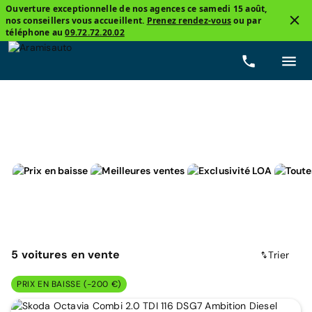
Ouverture exceptionnelle de nos agences ce samedi 15 août,
nos conseillers vous accueillent.
Prenez rendez-vous
ou par
3
téléphone au
09.72.72.20.02
Break
Skoda, Octavia Combi
Prix
Carburants
5
voitures
en vente
Trier
PRIX EN BAISSE (-200 €)