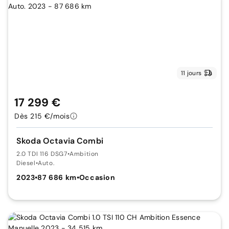
11 jours
17 299 €
Dès 215 €/mois
Skoda Octavia Combi
2.0 TDI 116 DSG7
•
Ambition
Diesel
•
Auto.
2023
•
87 686 km
•
Occasion