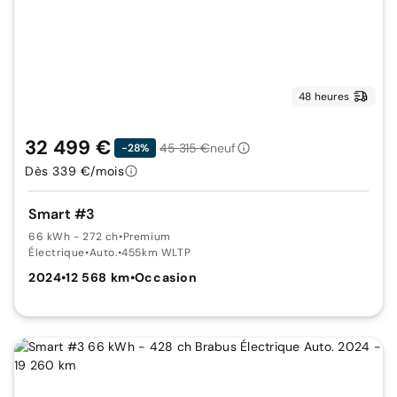
48 heures
32 499 €
45 315 €
neuf
-28%
Dès 339 €/mois
Smart #3
66 kWh - 272 ch
•
Premium
Électrique
•
Auto.
•
455km WLTP
2024
•
12 568 km
•
Occasion