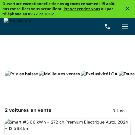
Ouverture exceptionnelle de nos agences ce samedi 15 août,
nos conseillers vous accueillent.
Prenez rendez-vous
ou par
2
téléphone au
09.72.72.20.02
Smart, #3
Prix
Carburants
Boîtes de vitesse
K
2
voitures
en vente
Trier