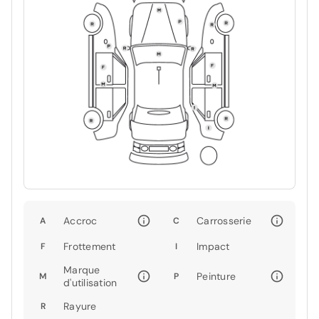
Accroc
Carrosserie
A
C
Frottement
Impact
F
I
Marque
Peinture
M
P
d'utilisation
Rayure
R