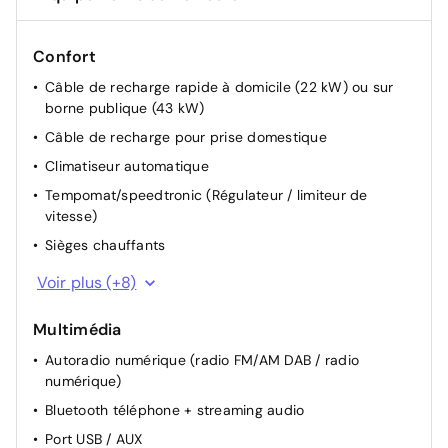
Confort
Câble de recharge rapide à domicile (22 kW) ou sur
borne publique (43 kW)
Câble de recharge pour prise domestique
Climatiseur automatique
Tempomat/speedtronic (Régulateur / limiteur de
vitesse)
Sièges chauffants
Direction assistée électrique
Voir plus (+8)
Lève-vitre électrique avant 2x avec protection
antipincement
Multimédia
Vitrage panoramique légèrement teinté
Autoradio numérique (radio FM/AM DAB / radio
numérique)
Chargeur de bord 22 kw avec fonction de charge
rapide
Bluetooth téléphone + streaming audio
Lunette arrière chauffante
Port USB / AUX