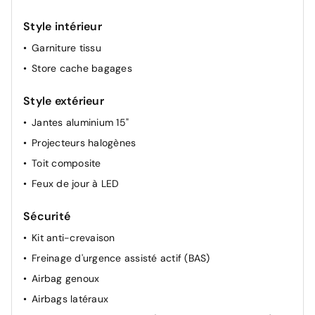
Colonne de direction réglable en hauteur
Style intérieur
Siège conducteur réglable en hauteur
Garniture tissu
Rétroviseurs extérieurs chauffants à réglage
Store cache bagages
Style extérieur
Jantes aluminium 15"
Projecteurs halogènes
Toit composite
Feux de jour à LED
Sécurité
Kit anti-crevaison
Freinage d'urgence assisté actif (BAS)
Airbag genoux
Airbags latéraux