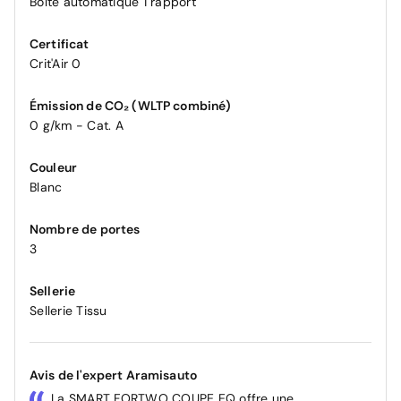
Boîte automatique 1 rapport
Certificat
Crit'Air 0
Émission de CO₂ (WLTP combiné)
0 g/km - Cat. A
Couleur
Blanc
Nombre de portes
3
Sellerie
Sellerie Tissu
Avis de l'expert Aramisauto
La SMART FORTWO COUPE EQ offre une