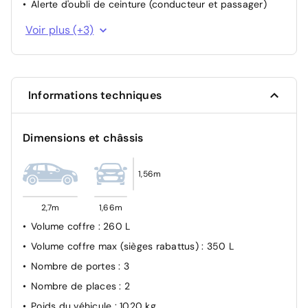
Alerte d'oubli de ceinture (conducteur et passager)
Contrôle pression de gonflage des pneus
Voir plus (+3)
Verrouillage central
Protection piétons avant et côté
Informations techniques
Dimensions et châssis
1,56m
2,7m
1,66m
Volume coffre
: 260 L
Volume coffre max (sièges rabattus)
: 350 L
Nombre de portes
: 3
Nombre de places
: 2
Poids du véhicule
: 1020 kg