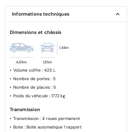
Système de stabilité électronique et contrôle de
traction
Informations techniques
Système de surveillance de pression des pneus
Dimensions et châssis
1,44m
4,69m
1,85m
Volume coffre
: 425 L
Nombre de portes
: 5
Nombre de places
: 5
Poids du véhicule
: 1772 kg
Transmission
Transmission
: 4 roues permanent
Boite
: Boîte automatique 1 rapport