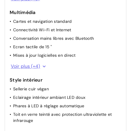
Banquette rabattable 40/60
Multimédia
Climatisation bi-zone
Cartes et navigation standard
Feux de route automatiques
Connectivité Wi-Fi et Internet
Profils de conducteur personnalisés
Conversation mains libres avec Bluetooth
Rétroviseurs latéraux chauffants rabattables, à
atténuation automatique et chauffants avec mémoire
Ecran tactile de 15 "
Sièges AV chauffants
Mises à jour logicielles en direct
Sièges AV électriques réglables
Médias FM / DAB et connectivité Bluetooth
Voir plus (+4)
Caméra de recul HD
Système audio avec 8 HP et son immersif
Style intérieur
Prise d'alimentation 12 V
Sellerie cuir végan
Commandes vocale
Eclairage intérieur ambiant LED doux
Phares à LED à réglage automatique
Toit en verre teinté avec protection ultraviolette et
infrarouge