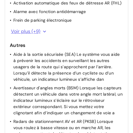
Activation automatique des feux de détresse AR (FHL)
Alarme avec fonction antidémarrage
Frein de parking électronique
Kit de réparation anti-crevaison
Voir plus (+9)
Kit de sécurité
Autres
Lunette et vitres AR surteintées
Aide à la sortie sécurisée (SEA) Le système vous aide
Rétroviseur intérieur électrochromatique
à prévenir les accidents en surveillant les autres
Système d'appel d'urgence automatique "E-Call"
usagers de la route qui s’approchent par l’arrière.
Système de rappel pour les sièges AR (RSRS)
Lorsqu’il détecte la présence d’un cycliste ou d’un
véhicule, un indicateur lumineux s’affiche dan
Vitres AV/AR électriques
Avertisseur d'angles morts (BSM) Lorsque les capteurs
Feux antibrouillard full LED
détectent un véhicule dans votre angle mort latéral, un
Feux AR à LED
indicateur lumineux s’éclaire sur le rétroviseur
extérieur correspondant. Si vous mettez votre
clignotant afin d’indiquer un changement de voie a
Radars de stationnement AV et AR (PKSB) Lorsque
vous roulez à basse vitesse ou en marche AR, les