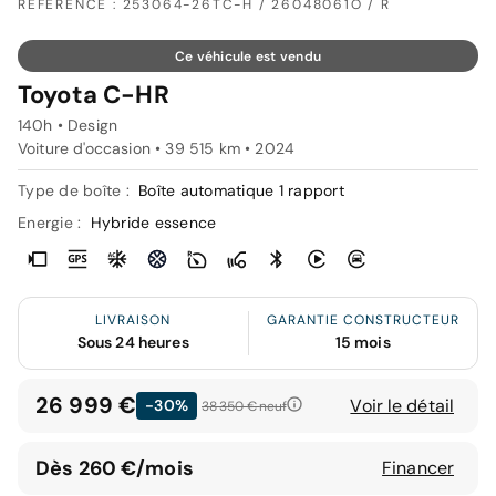
RÉFÉRENCE : 253064-26TC-H / 26048061O / R
Ce véhicule est vendu
Toyota C-HR
140h • Design
Voiture d'occasion • 39 515 km • 2024
Type de boîte :
Boîte automatique 1 rapport
Energie :
Hybride essence
LIVRAISON
GARANTIE CONSTRUCTEUR
Sous 24 heures
15 mois
26 999 €
Voir le détail
-30%
38 350 €
neuf
Dès 260 €/mois
Financer