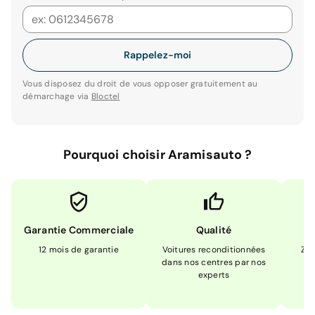
Rappelez-moi
Vous disposez du droit de vous opposer gratuitement au
démarchage via
Bloctel
Pourquoi choisir Aramisauto ?
Garantie Commerciale
Qualité
12 mois de garantie
Voitures reconditionnées
Zér
dans nos centres par nos
m
experts