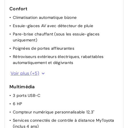
Confort
Climatisation automatique bizone
Essuie-glaces AV avec détecteur de pluie
Pare-brise chauffant (sous les essuie-glaces
uniquement)
Poignées de portes affleurantes
Rétroviseurs extérieurs électriques, rabattables
automatiquement et dégivrants
Siège conducteur avec support lombaire électrique
Voir plus (+5)
Siège conducteur réglable en hauteur manuellement
Multimédia
Siège passager réglable manuellement en hauteur
3 ports USB-C
Système d'ouverture/fermeture et démarrage sans clé
"Smart Entry &amp, Start"
6 HP
Volant en cuir synthétique
Compteur numérique personnalisable 12,3"
Services connectés de contrôle à distance MyToyota
(inclus 4 ans)