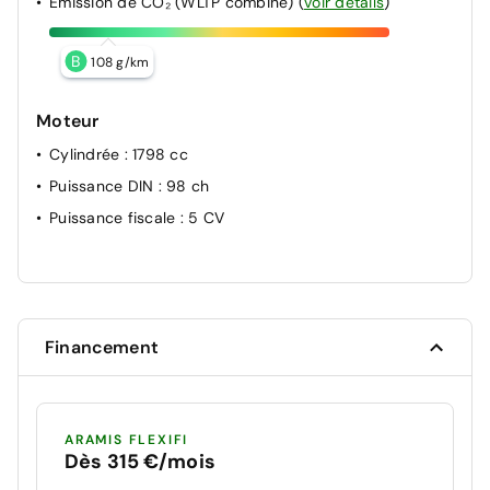
Émission de CO₂ (WLTP combiné)
(
voir détails
)
B
108 g/km
Moteur
Cylindrée
: 1798 cc
Puissance DIN
: 98 ch
Puissance fiscale
: 5 CV
Financement
ARAMIS FLEXIFI
Dès 315 €/mois