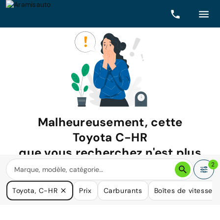
Malheureusement, cette
Toyota C-HR
que vous recherchez n'est plus
disponible.
2
Nous avons de nombreuses voitures qui pourraient répondre
Toyota, C-HR
Prix
Carburants
Boîtes de vitesse
à vos besoins.