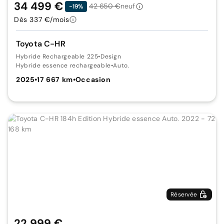
34 499 €
42 650 €
neuf
-19%
Dès 337 €/mois
Toyota C-HR
Hybride Rechargeable 225
•
Design
Hybride essence rechargeable
•
Auto.
2025
•
17 667 km
•
Occasion
Réservée
22 999 €