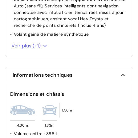
Auto (sans fil), Services intelligents dont navigation
connectée avec infotrafic en temps réel, mises à jour
cartographiques, assitant vocal Hey Toyota et
recherche de points d’intérêts (inclus 4 ans)
Volant gainé de matière synthétique
Assistant visuel de conduite (DMC) Ce système utilise
Voir plus (+1)
une caméra située audessus du volant pour surveiller
le niveau d’alerte et l’état du conducteur. Le système
envoie un avertissement s’il détecte un état anormal,
comme de la fatigue. Ces activités sont utilisées pour
Informations techniques
améliorer la performance du système d’arrêt
d’urgence autonome (EDSS) à travers la détection
précoce de la distraction.
Dimensions et châssis
1,56m
4,36m
1,83m
Volume coffre
: 388 L