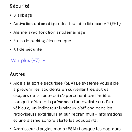
Sécurité
8 airbags
Activation automatique des feux de détresse AR (FHL)
Alarme avec fonction antidémarrage
Frein de parking électronique
Kit de sécurité
Système d'appel d'urgence automatique "E-Call"
Voir plus (+7)
Système de rappel pour les sièges AR (RSRS)
Autres
Vitres AV/AR électriques
Aide à la sortie sécurisée (SEA) Le système vous aide
ABS
à prévenir les accidents en surveillant les autres
Contrôle de la pression des pneus des roues
usagers de la route qui s’approchent par l’arrière.
Contrôle de traction (TCS)
Lorsqu’il détecte la présence d’un cycliste ou d’un
véhicule, un indicateur lumineux s’affiche dans les
Electrostabilisateur programmé (ESP)
rétroviseurs extérieurs et sur l’écran multi-informations
et une alarme sonore alerte les occupants.
Avertisseur d'angles morts (BSM) Lorsque les capteurs