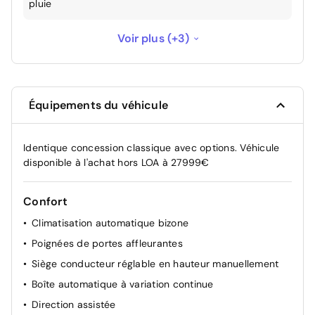
pluie
Sans Rétroviseurs extérieurs rabattables
Voir plus (+3)
-200 €
automatiquement
Sans Système d'ouverture/fermeture et
-300 €
démarrage sans clé "Smart Entry & Start"
Équipements du véhicule
Sans Optiques AV full-LED
-300 €
Identique concession classique avec options. Véhicule
disponible à l'achat hors LOA à 27999€
Confort
Climatisation automatique bizone
Poignées de portes affleurantes
Siège conducteur réglable en hauteur manuellement
Boîte automatique à variation continue
Direction assistée