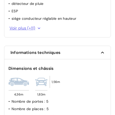
détecteur de pluie
ESP
siège conducteur réglable en hauteur
volant chauffant
Voir plus (+11)
régulateur de vitesse (adaptatif à la distance)
alerte franchissement de ligne
aide de stationnement avant
Informations techniques
feux de jour à LED
capteur d'angle mort
Dimensions et châssis
Identification des panneaux de signalisation
phares intelligentes
1,56m
airbag conducteur
airbag latéral conducteur/passager
4,36m
1,83m
différents airbags
Nombre de portes
: 5
Nombre de places
: 5