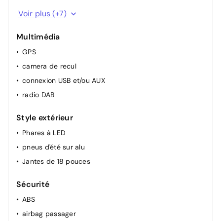
rétroviseur int. auto
Voir plus (+7)
vitres surtintées arrière
Multimédia
fonction start/stop
GPS
démarrage keyless
camera de recul
wireless charging
connexion USB et/ou AUX
vitres électriques front
radio DAB
vitres arrière électriques
Style extérieur
Phares à LED
pneus d'été sur alu
Jantes de 18 pouces
Sécurité
ABS
airbag passager