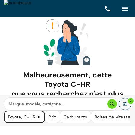
Malheureusement, cette
Toyota C-HR
que vous recherchez n'est plus
disponible.
2
Nous avons de nombreuses voitures qui pourraient répondre
Toyota, C-HR
Prix
Carburants
Boîtes de vitesse
à vos besoins.