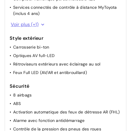
Siège passager réglable manuellement en hauteur
Services connectés de contrôle à distance MyToyota
Sièges AV chauffants
(inclus 4 ans)
Système d'ouverture/fermeture et démarrage sans clé
Services connectés standards MyToyota (inclus 10
Voir plus (+1)
"Smart Entry & Start"
ans)
Chargeur de smartphone à induction
Style extérieur
Carrosserie bi-ton
Optiques AV full-LED
Rétroviseurs extérieurs avec éclairage au sol
Feux Full LED (AV/AR et antibrouillard)
Sécurité
8 airbags
ABS
Activation automatique des feux de détresse AR (FHL)
Alarme avec fonction antidémarrage
Contrôle de la pression des pneus des roues