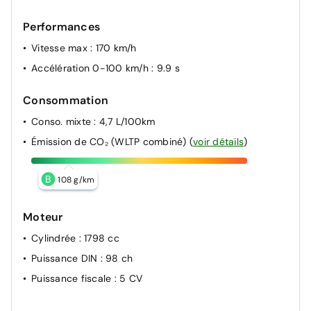
détecteur de fatigue (LTA), Régulateur de vitesse
adaptatif intelligent allant jusqu'à l'arrêt (ACC), Lecture
Performances
des panneaux de signalisation avec limiteur de vitesse
Vitesse max
: 170 km/h
(RSA) et Gestion automatique des feux de route (AHB),
Système d’arrêt d’urgence autonome (EDSS)
Accélération 0-100 km/h
: 9.9 s
Volant gainé de matière synthétique
Consommation
Peinture non métallisée avec Toit Noir (Bi-ton)
Conso. mixte
: 4,7 L/100km
Émission de CO₂ (WLTP combiné)
(
voir détails
)
B
108 g/km
Moteur
Cylindrée
: 1798 cc
Puissance DIN
: 98 ch
Puissance fiscale
: 5 CV