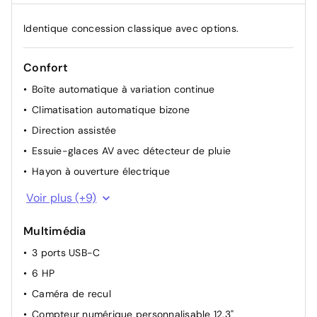
Identique concession classique avec options.
Confort
Boîte automatique à variation continue
Climatisation automatique bizone
Direction assistée
Essuie-glaces AV avec détecteur de pluie
Hayon à ouverture électrique
Pare-brise chauffant (sous les essuie-glaces
Voir plus (+9)
uniquement)
Poignées de portes affleurantes
Multimédia
Rétroviseurs extérieurs électriques, rabattables
3 ports USB-C
automatiquement et dégivrants
6 HP
Siège conducteur avec support lombaire électrique
Caméra de recul
Siège conducteur réglable en hauteur manuellement
Compteur numérique personnalisable 12,3"