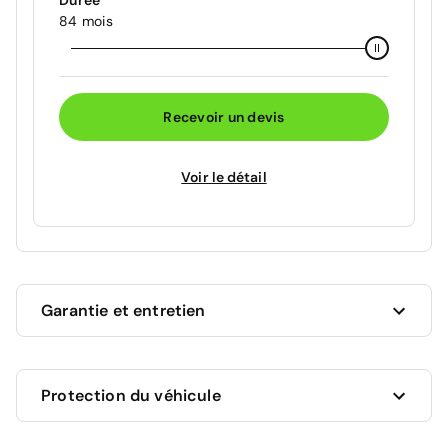
Durée
84 mois
Recevoir un devis
Voir le détail
Garantie et entretien
Ce véhicule est sous garantie constructeur Toyota
Protection du véhicule
jusqu'au 01/01/2029 soit pour une durée de 29 mois.
Les travaux couverts par la garantie seront
effectués gratuitement par les professionnels du