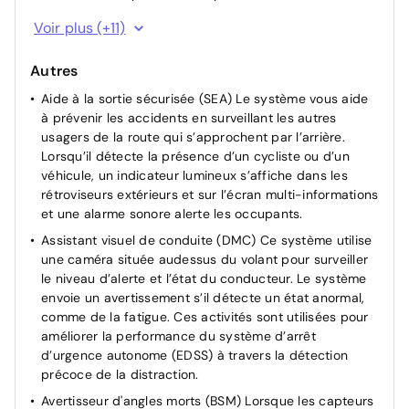
Contrôle de traction (TCS)
Voir plus (+11)
Electrostabilisateur programmé (ESP)
Autres
Frein de parking électronique
Aide à la sortie sécurisée (SEA) Le système vous aide
Kit de réparation anti-crevaison
à prévenir les accidents en surveillant les autres
Kit de sécurité
usagers de la route qui s’approchent par l’arrière.
Lunette et vitres AR surteintées
Lorsqu’il détecte la présence d’un cycliste ou d’un
véhicule, un indicateur lumineux s’affiche dans les
Rétroviseur intérieur électrochromatique
rétroviseurs extérieurs et sur l’écran multi-informations
Système d'appel d'urgence automatique "E-Call"
et une alarme sonore alerte les occupants.
Système de rappel pour les sièges AR (RSRS)
Assistant visuel de conduite (DMC) Ce système utilise
Vitres AV/AR électriques
une caméra située audessus du volant pour surveiller
le niveau d’alerte et l’état du conducteur. Le système
Volant chauffant
envoie un avertissement s’il détecte un état anormal,
comme de la fatigue. Ces activités sont utilisées pour
améliorer la performance du système d’arrêt
d’urgence autonome (EDSS) à travers la détection
précoce de la distraction.
Avertisseur d'angles morts (BSM) Lorsque les capteurs