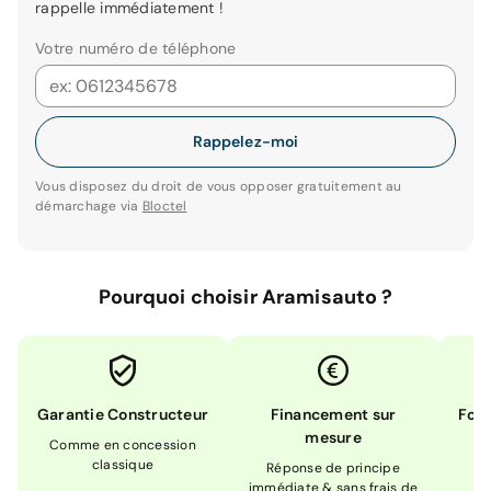
rappelle immédiatement !
Votre numéro de téléphone
Rappelez-moi
Vous disposez du droit de vous opposer gratuitement au
démarchage via
Bloctel
Pourquoi choisir Aramisauto ?
Garantie Constructeur
Financement sur
Form
mesure
Comme en concession
Ex
classique
En
Réponse de principe
immédiate & sans frais de