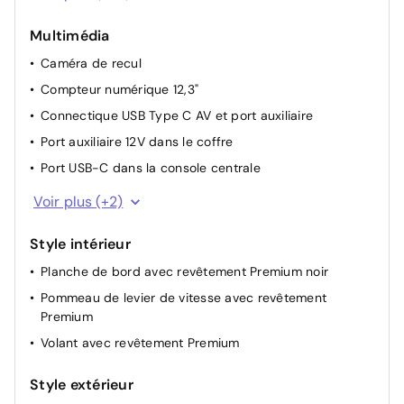
Climatisation automatique bizone
Multimédia
Console centrale noir laqué
Caméra de recul
Contour de vitres chromé
Compteur numérique 12,3"
Direction assistée
Connectique USB Type C AV et port auxiliaire
Eclairage d'ambiance intérieur
Port auxiliaire 12V dans le coffre
Ecran couleur tactile 10,5" haute définition
Port USB-C dans la console centrale
Essuie-glaces AV avec détecteur de pluie
Services connectés de contrôle à distance MyToyota
Indicateur de temps passé en tout électrique
Voir plus (+2)
(inclus 4 ans)
Lumière de coffre à LED
Services connectés standards MyToyota (inclus 10
Style intérieur
Plancher de coffre réversible avec position basse
ans)
Planche de bord avec revêtement Premium noir
Purificateur d'air ionique Nanoe X
Pommeau de levier de vitesse avec revêtement
Rétroviseurs extérieurs dégivrants à réglage électrique
Premium
Rétroviseurs extérieurs rabattables électriquement
Volant avec revêtement Premium
Siège conducteur avec support lombaire électrique
Siège passager réglable manuellement en hauteur
Style extérieur