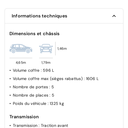
Système de fixations ISOFIX aux places latérales AR
Verrouillage centralisé
Informations techniques
Dimensions et châssis
1,46m
4,65m
1,79m
Volume coffre
: 596 L
Volume coffre max (sièges rabattus)
: 1606 L
Nombre de portes
: 5
Nombre de places
: 5
Poids du véhicule
: 1325 kg
Transmission
Transmission
: Traction avant