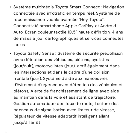
Système multimédia Toyota Smart Connect : Navigation
Fermeture centralisée avec fonction double
connectée avec infotrafic en temps réel, Système de
verrouillage
reconnaissance vocale avancée "Hey Toyota",
Feux AR à LED
Connectivité smartphone Apple CarPlay et Android
Feux de jour à LED
Auto, Ecran couleur tactile 10,5'' haute définition, 4 ans
de mises à jour cartographiques et services connectés
Frein de statlionnement électrique
inclus
Indicateur de perte de pression des pneus
Toyota Safety Sense : Système de sécurité précollision
Kit anti-crevaison
avec détection des véhicules, piétons, cyclistes
Lunette et vitres AR surteintées
(jour/nuit), motocyclistes (jour), actif également dans
les intersections et dans le cadre d'une collision
Phares antibrouillard
frontale (jour), Système d'aide aux manoeuvres
Phares Bi-LED
d'évitement d'urgence avec détection des véhicules et
piétons, Alerte de franchissement de ligne avec aide
Radars de stationnement AV/AR anticollision (ICS)
au maintien dans la voie et assistant de trajectoire,
Rétroviseur intérieur électrochromatique
Gestion automatique des feux de route, Lecture des
Système d'appel d'urgence automatique "E-Call"
panneaux de signalisation avec limiteur de vitesse,
Régulateur de vitesse adaptatif intelligent allant
Système d'assistance au démarrage en côte (HAC)
jusqu'à l'arrêt
Système d'avertissement acoustique d'approche du
véhicule (AVAS)