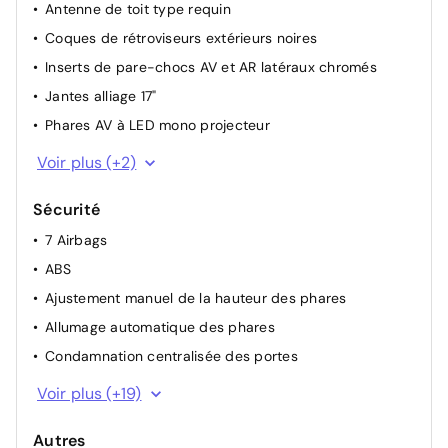
Sièges AV chauffants
Antenne de toit type requin
Système d'ouverture/fermeture sans clé "Smart Entry"
Coques de rétroviseurs extérieurs noires
(conducteur, passager et coffre)
Inserts de pare-chocs AV et AR latéraux chromés
Système de démarrage sans clé "Smart Start"
Jantes alliage 17"
Système intelligent de plancher plat Toyota EasyFlat
Phares AV à LED mono projecteur
(banquette AR rabattable 60/40 depuis le coffre)
Poignées de portes couleur carrosserie
Vitres AV/AR électriques à impulsion
Voir plus (+2)
Rails de toit finition aluminium anodisé
Volant multifonction réglable manuellement en hauteur
Sécurité
et profondeur
7 Airbags
ABS
Ajustement manuel de la hauteur des phares
Allumage automatique des phares
Condamnation centralisée des portes
Contrôle de la pression des pneus des roues
Voir plus (+19)
Contrôle de traction (TCS)
Autres
Electrostabilisateur programmé (ESP)