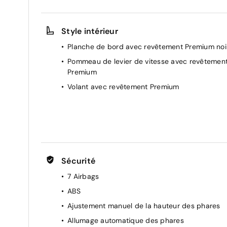
Direction assistée
Ecran couleur tactile 10,5" haute définition
Style intérieur
Indicateur de temps passé en tout électrique
Planche de bord avec revêtement Premium noi
Lumière de coffre
Pommeau de levier de vitesse avec revêtemen
Plancher de coffre réversible avec position
Premium
basse
Volant avec revêtement Premium
Rétroviseurs extérieurs dégivrants à réglage
électrique
Siège passager réglable manuellement en
hauteur
Système de démarrage sans clé "Smart Start"
Système intelligent de plancher plat Toyota
Sécurité
EasyFlat (banquette AR rabattable 60/40
depuis le coffre)
7 Airbags
Vitres AV/AR électriques à impulsion
ABS
Volant multifonction réglable manuellement en
Ajustement manuel de la hauteur des phares
hauteur et profondeur
Allumage automatique des phares