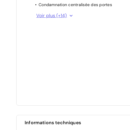
Condamnation centralisée des portes
Contrôle de la pression des pneus des roues
Voir plus (+14)
Contrôle de traction (TCS)
Electrostabilisateur programmé (ESP)
Fermeture centralisée avec fonction double
verrouillage
Feux AR à LED
Feux de jour à LED
Frein de statlionnement électrique
Indicateur de perte de pression des pneus
Phares antibrouillard
Système d'appel d'urgence automatique "E-Cal
Système d'assistance au démarrage en côte
(HAC)
Système d'avertissement acoustique
Informations techniques
d'approche du véhicule (AVAS)