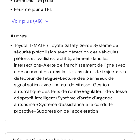
Détecteur de pluie
Feux de jour à LED
Feux de route halogènes
Voir plus (+9)
Frein de parking électrique
Autres
Rétroviseur intérieur électrochromatique
Toyota T-MATE / Toyota Safety Sense Système de
Système d'appel d'urgence automatique "E-Call"
sécurité précollision avec détection des véhicules,
Vitres AV/AR électriques
piétons et cyclistes, actif également dans les
Volant en cuir
intersections+Alerte de franchissement de ligne avec
aide au maintien dans la file, assistant de trajectoire et
Airbag conducteur et passager
détecteur de fatigue+Lecture des panneaux de
Système de fixation ISOFIX aux places AR
signalisation avec limiteur de vitesse+Gestion
Tableau de bord moussé
automatique des feux de route+Régulateur de vitesse
adaptatif intelligent+Système d'arrêt d'urgence
autonome +Système d'assistance à la conduite
proactive+Suppression de l'acceleration