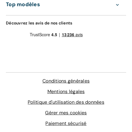
(Europe)
Top modèles
168 €
Assistance 0km, 24h/24 et 7j/7 (dépannage,
remorquage et véhicule de prêt)
Gravage des vitres
Découvrez les avis de nos clients
Contrôle technique
4 sur-tapis sur mesure
En savoir plus
Conditions générales
Mentions légales
Politique d'utilisation des données
Gérer mes cookies
Paiement sécurisé