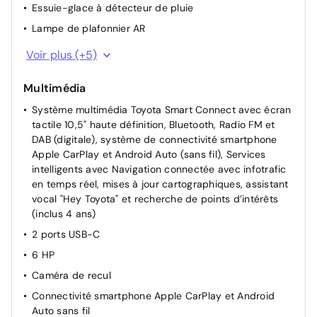
Essuie-glace à détecteur de pluie
Lampe de plafonnier AR
Prise 12 V AV
Voir plus (+5)
Rétroviseurs extérieurs rabattables électriquement et
chauffants
Multimédia
Sièges AR rabattables 40:60
Système multimédia Toyota Smart Connect avec écran
tactile 10,5" haute définition, Bluetooth, Radio FM et
Système d'ouverture/fermeture et démarrage sans clé
DAB (digitale), système de connectivité smartphone
"Smart Entry & Start"
Apple CarPlay et Android Auto (sans fil), Services
Direction assistée
intelligents avec Navigation connectée avec infotrafic
en temps réel, mises à jour cartographiques, assistant
vocal "Hey Toyota" et recherche de points d’intérêts
(inclus 4 ans)
2 ports USB-C
6 HP
Caméra de recul
Connectivité smartphone Apple CarPlay et Android
Auto sans fil