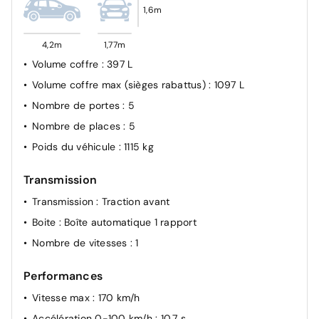
1,6m
Verrouillage centralisé
4,2m
1,77m
Volume coffre
: 397 L
Volume coffre max (sièges rabattus)
: 1097 L
Nombre de portes
: 5
Nombre de places
: 5
Poids du véhicule
: 1115 kg
Transmission
Transmission
: Traction avant
Boite
: Boîte automatique 1 rapport
Nombre de vitesses
: 1
Performances
Vitesse max
: 170 km/h
Accélération 0-100 km/h
: 10.7 s