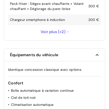
Pack Hiver : Sièges avant chauffants + Volant
300 €
chauffant + Dégivrage du pare-brise
Chargeur smartphone à induction
200 €
Éclairage d’ambiance intérieur de couleur
Voir plus (+2)
blanche (console centrale, plancher et portes
100 €
avant)
Sans Ecrous antivol
-100 €
Équipements du véhicule
Identique concession classique avec options.
Confort
Boîte automatique à variation continue
Ciel de toit noir
Climatisation automatique