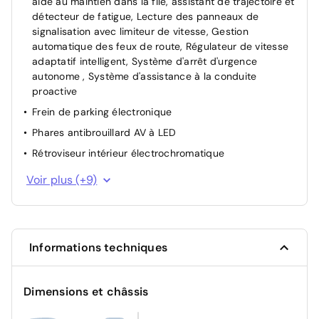
aide au maintien dans la file, assistant de trajectoire et
détecteur de fatigue, Lecture des panneaux de
signalisation avec limiteur de vitesse, Gestion
automatique des feux de route, Régulateur de vitesse
adaptatif intelligent, Système d'arrêt d'urgence
autonome , Système d'assistance à la conduite
proactive
Frein de parking électronique
Phares antibrouillard AV à LED
Rétroviseur intérieur électrochromatique
Siège passager réglable en hauteur
Voir plus (+9)
Système d'appel d'urgence automatique "E-Call"
Vitres AV/AR électriques
Vitres et lunette AR surteintées
Informations techniques
Volant en cuir
ABS
Dimensions et châssis
Airbags frontaux et latéraux AV
Contrôle de traction (TCS)