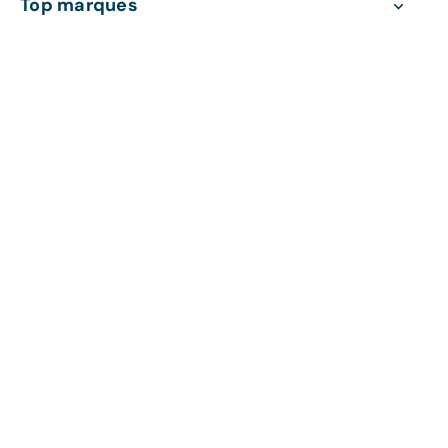
Top marques
Top modèles
Découvrez les avis de nos clients
Conditions générales
Mentions légales
Politique d'utilisation des données