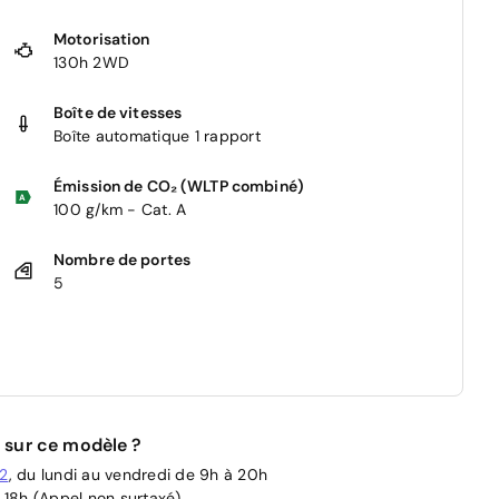
Motorisation
130h 2WD
Boîte de vitesses
Boîte automatique 1 rapport
Émission de CO₂ (WLTP combiné)
100 g/km - Cat. A
Nombre de portes
5
 sur ce modèle ?
02
, du lundi au vendredi de 9h à 20h
 18h (Appel non surtaxé)