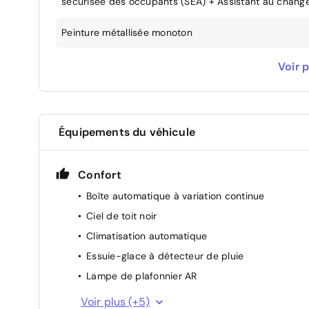
sécurisée des occupants (SEA) + Assistant au change
Peinture métallisée monoton
Radars de stationnement avant / arrière avec freinag
Voir p
Sans Ecrous antivol
Équipements du véhicule
Confort
Boîte automatique à variation continue
Ciel de toit noir
Climatisation automatique
Essuie-glace à détecteur de pluie
Lampe de plafonnier AR
Prise 12 V AV
Voir plus (+5)