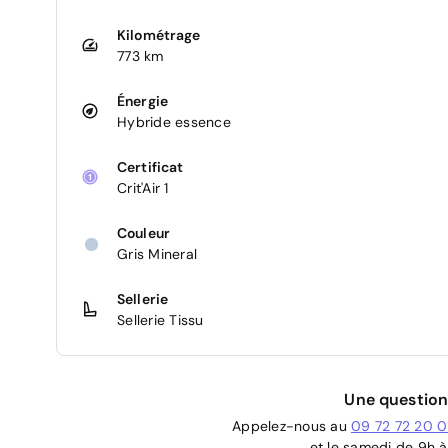
Kilométrage
773 km
Énergie
Hybride essence
Certificat
Crit'Air 1
Couleur
Gris Mineral
Sellerie
Sellerie Tissu
Une question
Appelez-nous au
09 72 72 20 
et le samedi de 9h à