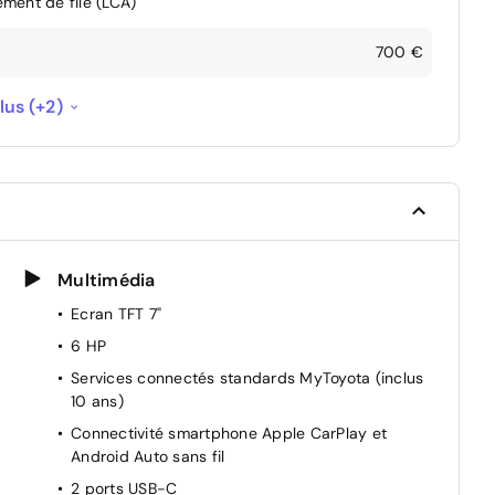
ment de file (LCA)
700 €
e auto
300 €
lus (+2)
--
Multimédia
Ecran TFT 7"
6 HP
Services connectés standards MyToyota (inclus
10 ans)
Connectivité smartphone Apple CarPlay et
Android Auto sans fil
2 ports USB-C