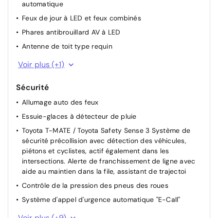
automatique
Feux de jour à LED et feux combinés
Phares antibrouillard AV à LED
Antenne de toit type requin
Rails de toit
Voir plus (+1)
Sécurité
Allumage auto des feux
Essuie-glaces à détecteur de pluie
Toyota T-MATE / Toyota Safety Sense 3 Système de
sécurité précollision avec détection des véhicules,
piétons et cyclistes, actif également dans les
intersections. Alerte de franchissement de ligne avec
aide au maintien dans la file, assistant de trajectoi
Contrôle de la pression des pneus des roues
Système d'appel d'urgence automatique "E-Call"
Lecture des panneaux de signalisation
Voir plus (+9)