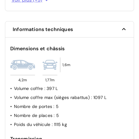
Contrôle de traction (TCS)
freinage d'urgence automatique pré-collision avec
détection des piétons/cyclistes
Informations techniques
assistance au maintien dans la voie
alerte de franchissement de ligne
Dimensions et châssis
ISOFIX ar
Verrouillage centralisé
1,6m
Airbags frontaux et latéraux AV
ABS
4,2m
1,77m
Volume coffre
: 397 L
Volume coffre max (sièges rabattus)
: 1097 L
Nombre de portes
: 5
Nombre de places
: 5
Poids du véhicule
: 1115 kg
Transmission