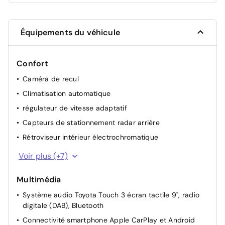
Équipements du véhicule
Confort
Caméra de recul
Climatisation automatique
régulateur de vitesse adaptatif
Capteurs de stationnement radar arrière
Rétroviseur intérieur électrochromatique
Rétroviseurs extérieurs rabattables électriquement et
Voir plus (+7)
chauffants
Système d'ouverture/fermeture et démarrage sans clé
Multimédia
"Smart Entry & Start"
Système audio Toyota Touch 3 écran tactile 9", radio
Vitres AV/AR électriques
digitale (DAB), Bluetooth
reconnaissance des panneaux de signalisation
Connectivité smartphone Apple CarPlay et Android