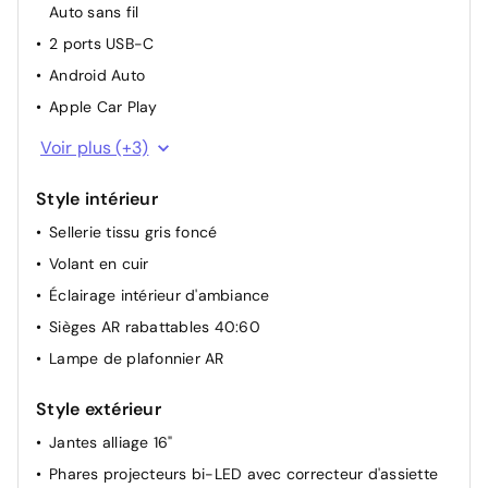
Auto sans fil
feux de route automatiques
2 ports USB-C
Frein de parking électronique
Android Auto
Direction assistée
Apple Car Play
Bluetooth
Voir plus (+3)
Ordinateur de bord
Style intérieur
6 HP
Sellerie tissu gris foncé
Volant en cuir
Éclairage intérieur d'ambiance
Sièges AR rabattables 40:60
Lampe de plafonnier AR
Style extérieur
Jantes alliage 16"
Phares projecteurs bi-LED avec correcteur d'assiette