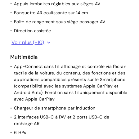
Appuis lombaires réglables aux sièges AV
Banquette AR coulissante sur 14 cm
Boîte de rangement sous siège passager AV
Direction assistée
Dossier de banquette AR rabattable 2/3 -1/3
Voir plus (+10)
Miroir de courtoisie sur les pare-soleil
Multimédia
Ordinateur de bord multifonction
App-Connect sans fil: affichage et contrôle via l'écran
Rampes de pavillon noires
tactile de la voiture, du contenu, des fonctions et des
Rétroviseurs extérieurs réglables, rabattables et
applications compatibles présents sur le Smartphone
dégivrables électriquement
(compatibilité avec les systèmes Apple CarPlay et
Siège passager AV rabattable
Android Auto). Fonction sans fil uniquement disponible
avec Apple CarPlay
Sièges conducteur et passager réglables en hauteur
Chargeur de smartphone par induction
Système Start/Stop avec dispositif de récupération de
l'énergie au freinage
2 interfaces USB-C à l'AV et 2 ports USB-C de
recharge AR
Volant multifonction cuir avec palettes au volant
6 HPs
Boîte de vitesses séquentielle à double embrayage