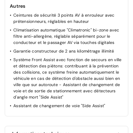
Assistant de conduite semi-autonome "Travel Assist"
Autres
Avertisseur de non bouclage des ceintures de sécurité
Ceintures de sécurité 3 points AV à enrouleur avec
prétensionneurs, réglables en hauteur
Capteur de pluie avec essuie-glace automatique
Climatisation automatique "Climatronic" bi-zone avec
Correcteur électronique de trajectoire ESP, système
filtre anti-allergène, réglable séparément pour le
d'antiblocage de roues ABS, EDL, EDTC, antipatinage
conducteur et le passager AV via touches digitales
électronique ASR
Garantie constructeur de 2 ans kilométrage illimité
E-call service: Appel d'urgence manuel ou
automatique
Système Front Assist avec fonction de secours en ville
et détection des piétons: contribuant à la prévention
Essuie-glace AR
des collisions, ce système freine automatiquement le
Fatigue Detection : système de détection de fatigue
véhicule en cas de détection d'obstacle aussi bien en
du conducteur qui analyse le comportement du
ville que sur autoroute - Assistant de changement de
conducteur et recommande un temps de repos par
voie et de sortie de stationnement avec détecteurs
l'apparition d'un message visuel et sonore
d'angle mort "Side Assist"
Feux AR de brouillard
Assistant de changement de voie "Side Assist"
Lane Assist: Assistant de maintien de trajectoire qui
corrige, dans la limite du système, le mouvement du
volant avant que le véhicule dépasse involontairement
la bande de roulement. Système actif à partir de 65