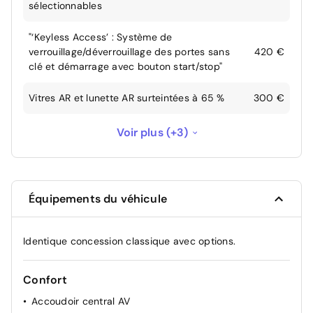
sélectionnables
"‘Keyless Access’ : Système de
verrouillage/déverrouillage des portes sans
420 €
clé et démarrage avec bouton start/stop"
Vitres AR et lunette AR surteintées à 65 %
300 €
sans Câble adaptateur USB-C vers USB-A
--
Voir plus (+3)
Sans Roue de secours à encombrement
-220 €
réduit
Équipements du véhicule
Sans système de navigation "Discover Media"
-400 €
y compris "Streaming & Internet"
Identique concession classique avec options.
Confort
Accoudoir central AV