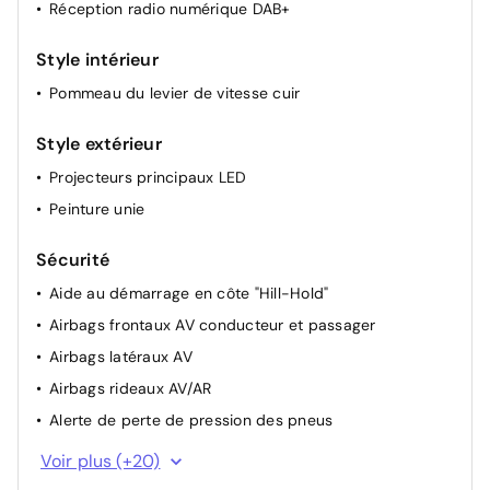
DSG à 7 rapports
Réception radio numérique DAB+
Style intérieur
Pommeau du levier de vitesse cuir
Style extérieur
Projecteurs principaux LED
Peinture unie
Sécurité
Aide au démarrage en côte "Hill-Hold"
Airbags frontaux AV conducteur et passager
Airbags latéraux AV
Airbags rideaux AV/AR
Alerte de perte de pression des pneus
Appuis-tête AR (3) et ceintures de sécurité 3 points
Voir plus (+20)
(3) sur la banquette AR