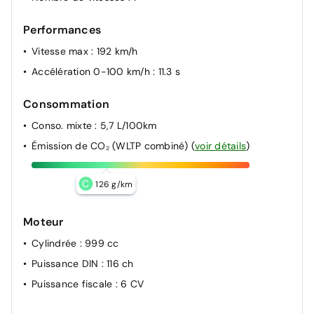
Verrouillage centralisé
Performances
Vitesse max
: 192 km/h
Accélération 0-100 km/h
: 11.3 s
Consommation
Conso. mixte
: 5,7 L/100km
Émission de CO₂ (WLTP combiné)
(
voir détails
)
C
126 g/km
Moteur
Cylindrée
: 999 cc
Puissance DIN
: 116 ch
Puissance fiscale
: 6 CV