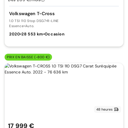
Volkswagen T-Cross
1.0 TSI 110 Stop DSG7
•
R-LINE
Essence
•
Auto.
2020
•
28 553 km
•
Occasion
PRIX EN BAISSE (-800 €)
48 heures
17 999 €