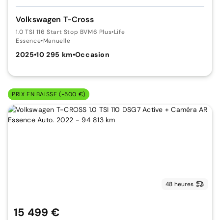
Volkswagen T-Cross
1.0 TSI 116 Start Stop BVM6 Plus
•
Life
Essence
•
Manuelle
2025
•
10 295 km
•
Occasion
PRIX EN BAISSE (-500 €)
48 heures
15 499 €