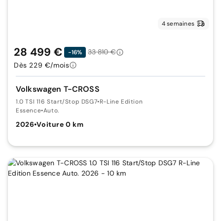
4 semaines
28 499 €
33 810 €
-16%
Dès 229 €/mois
Volkswagen T-CROSS
1.0 TSI 116 Start/Stop DSG7
•
R-Line Edition
Essence
•
Auto.
2026
•
Voiture 0 km