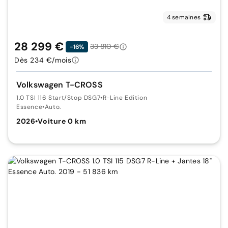
4 semaines
28 299 €
33 810 €
-16%
Dès 234 €/mois
Volkswagen T-CROSS
1.0 TSI 116 Start/Stop DSG7
•
R-Line Edition
Essence
•
Auto.
2026
•
Voiture 0 km