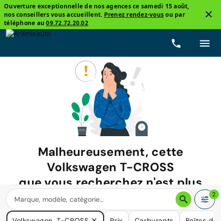
Ouverture exceptionnelle de nos agences ce samedi 15 août,
nos conseillers vous accueillent.
Prenez rendez-vous
ou par
téléphone au
09.72.72.20.02
Malheureusement, cette
Volkswagen T-CROSS
que vous recherchez n'est plus
disponible.
2
Nous avons de nombreuses voitures qui pourraient répondre
Volkswagen, T-CROSS
Prix
Carburants
Boîtes de 