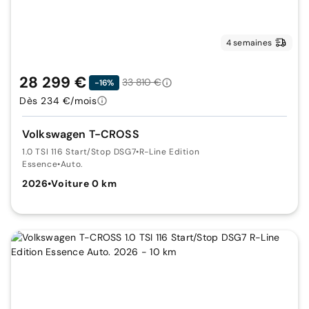
4 semaines
28 299 €
33 810 €
-16%
Dès 234 €/mois
Volkswagen T-CROSS
1.0 TSI 116 Start/Stop DSG7
•
R-Line Edition
Essence
•
Auto.
2026
•
Voiture 0 km