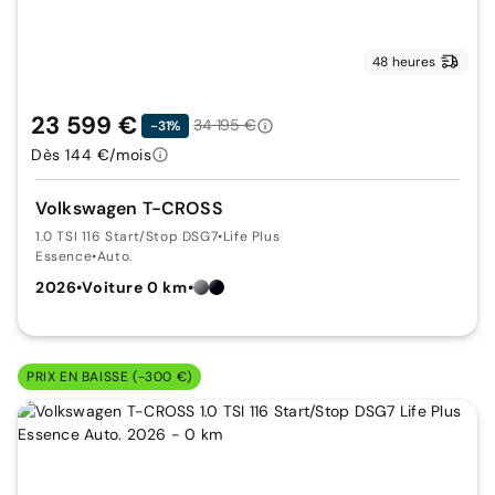
48 heures
23 599 €
34 195 €
-31%
Dès 144 €/mois
Volkswagen T-CROSS
1.0 TSI 116 Start/Stop DSG7
•
Life Plus
Essence
•
Auto.
2026
•
Voiture 0 km
•
PRIX EN BAISSE (-300 €)