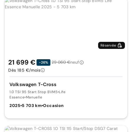
Réservée
21 699 €
29 060 €
neuf
-26%
Dès 185 €/mois
Volkswagen T-Cross
1.0 TSI 95 Start Stop BVM5
•
Life
Essence
•
Manuelle
2025
•
5 703 km
•
Occasion