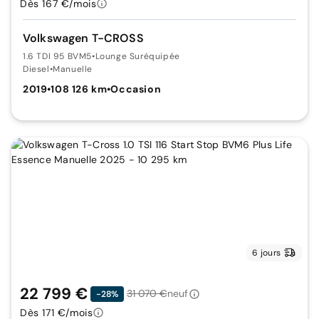
Dès 167 €/mois
Volkswagen T-CROSS
1.6 TDI 95 BVM5
•
Lounge Suréquipée
Diesel
•
Manuelle
2019
•
108 126 km
•
Occasion
6 jours
22 799 €
31 070 €
neuf
-28%
Dès 171 €/mois