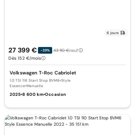
6 jours
27 399 €
43 110 €
neuf
-39%
Dès 152 €/mois
Volkswagen T-Roc Cabriolet
1.0 TSI 116 Start Stop BVM6
•
Style
Essence
•
Manuelle
2025
•
8 600 km
•
Occasion