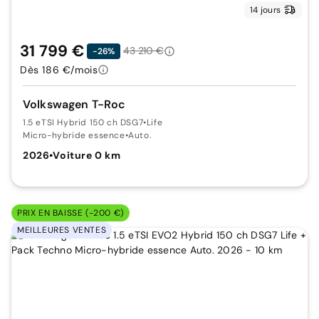
14 jours
31 799 €
43 210 €
-26%
Dès 186 €/mois
Volkswagen T-Roc
1.5 eTSI Hybrid 150 ch DSG7
•
Life
Micro-hybride essence
•
Auto.
2026
•
Voiture 0 km
PRIX EN BAISSE (-200 €)
MEILLEURES VENTES