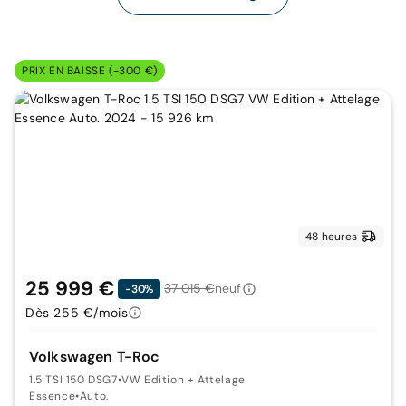
PRIX EN BAISSE (-300 €)
48 heures
25 999 €
37 015 €
neuf
-30%
Dès 255 €/mois
Volkswagen T-Roc
1.5 TSI 150 DSG7
•
VW Edition + Attelage
Essence
•
Auto.