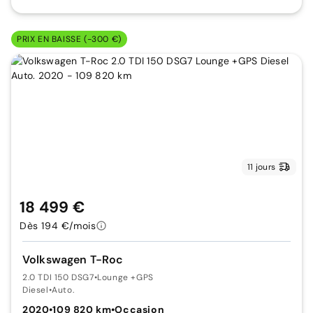
PRIX EN BAISSE (-300 €)
11 jours
18 499 €
Dès 194 €/mois
Volkswagen T-Roc
2.0 TDI 150 DSG7
•
Lounge +GPS
Diesel
•
Auto.
2020
•
109 820 km
•
Occasion