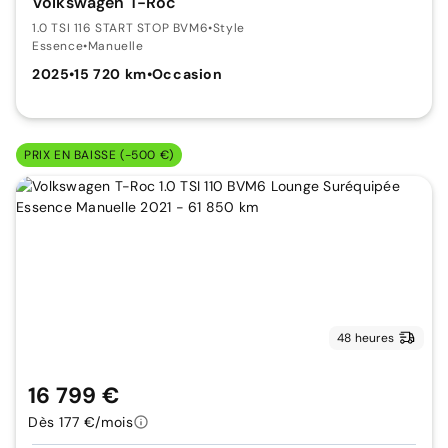
Volkswagen T-Roc
1.0 TSI 116 START STOP BVM6
•
Style
Essence
•
Manuelle
2025
•
15 720 km
•
Occasion
PRIX EN BAISSE (-500 €)
48 heures
16 799 €
Dès 177 €/mois