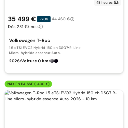
48 heures
35 499 €
44 460 €
-20%
Dès 231 €/mois
Volkswagen T-Roc
1.5 eTSI EVO2 Hybrid 150 ch DSG7
•
R-Line
Micro-hybride essence
•
Auto.
2026
•
Voiture 0 km
•
PRIX EN BAISSE (-400 €)