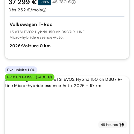
37 299 €
45 280 €
-18%
Dès 252 €/mois
Volkswagen T-Roc
1.5 eTSI EVO2 Hybrid 150 ch DSG7
•
R-LINE
Micro-hybride essence
•
Auto.
2026
•
Voiture 0 km
Exclusivité LOA
PRIX EN BAISSE (-400 €)
48 heures