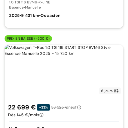
1.0 TSI 116 BVM6
•
R-LINE
Essence
•
Manuelle
2025
•
9 431 km
•
Occasion
PRIX EN BAISSE (-500 €)
6 jours
22 699 €
33 525 €
neuf
-33%
Dès 145 €/mois