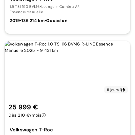
1.5 TSI 150 BVM6
•
Lounge + Caméra AR
Essence
•
Manuelle
2019
•
136 214 km
•
Occasion
11 jours
25 999 €
Dès 210 €/mois
Volkswagen T-Roc