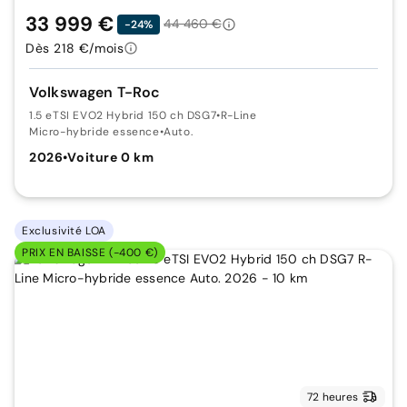
33 999 €
44 460 €
-24%
Dès 218 €/mois
Volkswagen T-Roc
1.5 eTSI EVO2 Hybrid 150 ch DSG7
•
R-Line
Micro-hybride essence
•
Auto.
2026
•
Voiture 0 km
Exclusivité LOA
PRIX EN BAISSE (-400 €)
72 heures