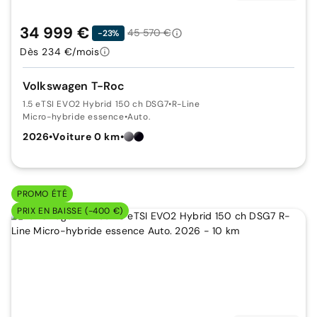
34 999 €
45 570 €
-23%
Dès 234 €/mois
Volkswagen T-Roc
1.5 eTSI EVO2 Hybrid 150 ch DSG7
•
R-Line
Micro-hybride essence
•
Auto.
2026
•
Voiture 0 km
•
PROMO ÉTÉ
PRIX EN BAISSE (-400 €)