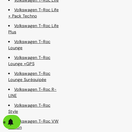
Volkswagen T-Roc Life
+ Pack Techno
Volkswagen T-Roc Life
Plus
Volkswagen T-Roc
Lounge
Volkswagen T-Roc
Lounge +GPS
Volkswagen T-Roc
Lounge Suréquipée
Volkswagen T-Roc R-
LINE
Volkswagen T-Roc
Style
Volkswagen T-Roc VW
alerte
Edition