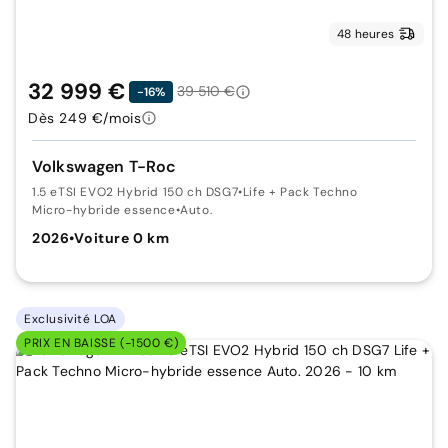
48 heures
32 999 €
39 510 €
-16%
Dès 249 €/mois
Volkswagen T-Roc
1.5 eTSI EVO2 Hybrid 150 ch DSG7
•
Life + Pack Techno
Micro-hybride essence
•
Auto.
2026
•
Voiture 0 km
Exclusivité LOA
PRIX EN BAISSE (-1500 €)