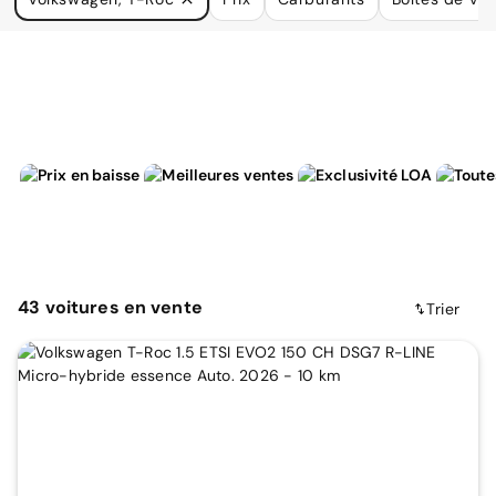
à vos besoins.
43
voitures
en vente
Trier