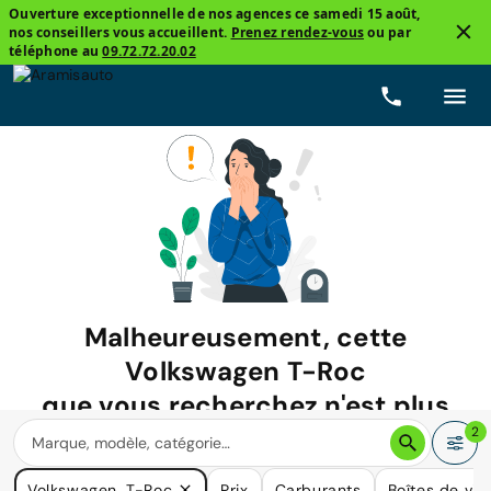
Ouverture exceptionnelle de nos agences ce samedi 15 août,
nos conseillers vous accueillent.
Prenez rendez-vous
ou par
téléphone au
09.72.72.20.02
Malheureusement, cette
Volkswagen T-Roc
que vous recherchez n'est plus
disponible.
2
Nous avons de nombreuses voitures qui pourraient répondre
Volkswagen, T-Roc
Prix
Carburants
Boîtes de vit