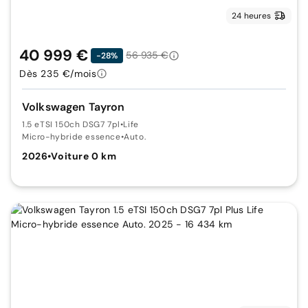
24 heures
40 999 €
56 935 €
-28%
Dès 235 €/mois
Volkswagen Tayron
1.5 eTSI 150ch DSG7 7pl
•
Life
Micro-hybride essence
•
Auto.
2026
•
Voiture 0 km