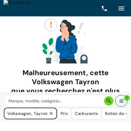
Malheureusement, cette
Volkswagen Tayron
que vous recherchez n'est plus
disponible.
2
Nous avons de nombreuses voitures qui pourraient répondre
Volkswagen, Tayron
Prix
Carburants
Boîtes de vi
à vos besoins.