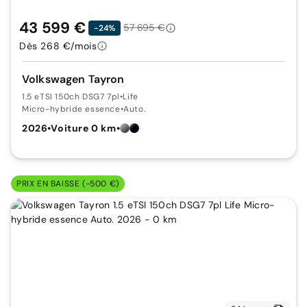
43 599 €
57 695 €
-24%
Dès 268 €/mois
Volkswagen Tayron
1.5 eTSI 150ch DSG7 7pl
•
Life
Micro-hybride essence
•
Auto.
2026
•
Voiture 0 km
•
PRIX EN BAISSE (-500 €)