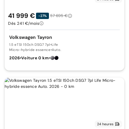
41 999 €
57 695 €
-27%
Dès 241 €/mois
Volkswagen Tayron
1.5 eTSI 150ch DSG7 7pl
•
Life
Micro-hybride essence
•
Auto.
2026
•
Voiture 0 km
•
24 heures