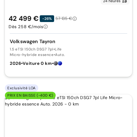
24 heures
42 499 €
57 135 €
-26%
Dès 258 €/mois
Volkswagen Tayron
1.5 eTSI 150ch DSG7 7pl
•
Life
Micro-hybride essence
•
Auto.
2026
•
Voiture 0 km
•
Exclusivité LOA
PRIX EN BAISSE (-400 €)