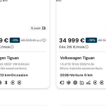
6 jours
9 €
34 999 €
48 525 €
neuf
48 5
-31%
-28%
€/mois
Dès 216 €/mois
gen Tiguan
Volkswagen Tiguan
31ch DSG7 VW
•
Edition
1.5 eTSI 131ch DSG7
•
Life
ride essence
•
Auto.
Micro-hybride essence
•
Auto.
212 km
•
Occasion
2026
•
Voiture 0 km