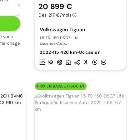
20 899 €
Dès 217 €/mois
Volkswagen Tiguan
e vous
1.5 TSI 150 DSG7
•
Life
émarchage
Essence
•
Auto.
2022
•
115 426 km
•
Occasion
PRIX EN BAISSE (-500 €)