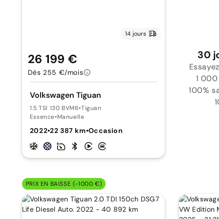
14 jours
30 j
26 199 €
Essayez
Dès 255 €/mois
1 000
100% sat
Volkswagen Tiguan
1
1.5 TSI 130 BVM6
•
Tiguan
Essence
•
Manuelle
2022
•
22 387 km
•
Occasion
PRIX EN BAISSE (-1000 €)