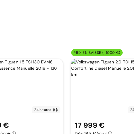
PRIX EN BAISSE (-1000 €)
24 heures
24
9 €
17 999 €
/mois
Dès 195 €/mois