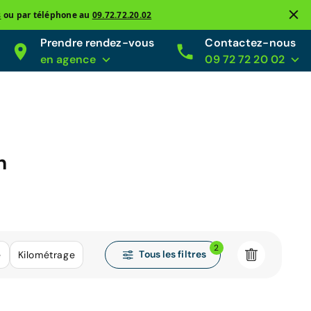
s
ou par téléphone au
09.72.72.20.02
Prendre rendez-vous
Contactez-nous
en agence
09 72 72 20 02
n
2
Tous les filtres
e
Kilométrage