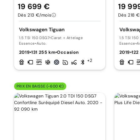
19 699 €
19 99
Dès 213 €/mois
Dès 218 €
Volkswagen Tiguan
Volkswa
1.5 TSI 150 DSG7
•
Carat + Attelage
1.5 TSI 15
Essence
•
Auto.
Essence
•
A
2019
•
131 255 km
•
Occasion
2019
•
122
+2
PRIX EN BAISSE (-600 €)