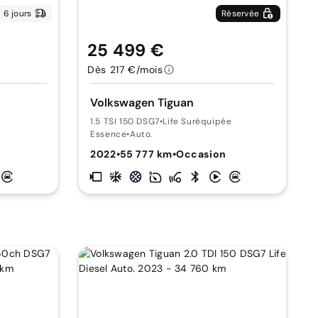
6 jours
Réservée
25 499 €
Dès 217 €/mois
Volkswagen Tiguan
1.5 TSI 150 DSG7
•
Life Suréquipée
Essence
•
Auto.
2022
•
55 777 km
•
Occasion