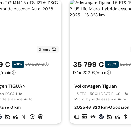
5 jours
9 €
35 799 €
50 960 €
52 56
-31%
-35%
/mois
Dès 202 €/mois
gen TIGUAN
Volkswagen Tiguan
31ch DSG7
•
Life
1.5 ETSI 150CH DSG7 PLUS
•
Life
ride essence
•
Auto.
Micro-hybride essence
•
Auto.
ture 0 km
2025
•
16 823 km
•
Occasion