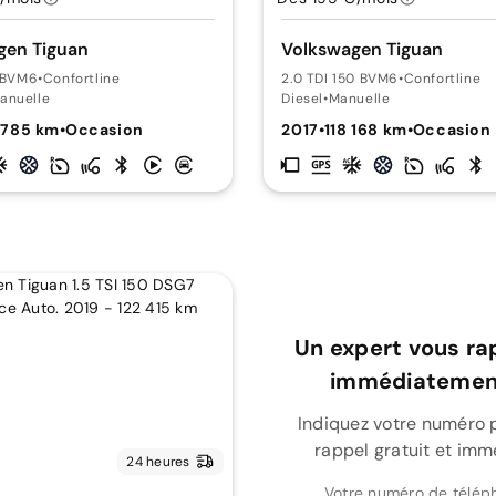
gen Tiguan
Volkswagen Tiguan
0 BVM6
•
Confortline
2.0 TDI 150 BVM6
•
Confortline
anuelle
Diesel
•
Manuelle
 785 km
•
Occasion
2017
•
118 168 km
•
Occasion
Un expert vous ra
immédiatement
Indiquez votre numéro 
rappel gratuit et imm
24 heures
Votre numéro de télép