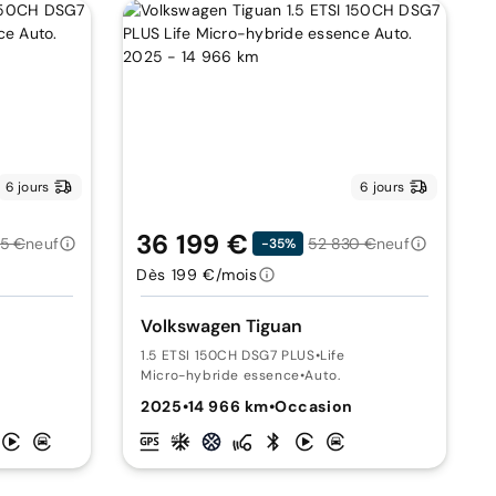
6 jours
6 jours
36 199 €
5 €
neuf
52 830 €
neuf
-35%
Dès 199 €/mois
Volkswagen Tiguan
1.5 ETSI 150CH DSG7 PLUS
•
Life
Micro-hybride essence
•
Auto.
2025
•
14 966 km
•
Occasion