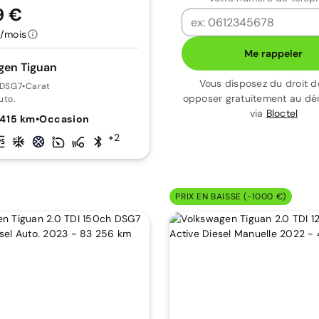
9 €
/mois
Me rappeler
gen Tiguan
Vous disposez du droit d
0 DSG7
•
Carat
opposer gratuitement au d
uto.
via
Bloctel
 415 km
•
Occasion
+2
PRIX EN BAISSE (-1000 €)