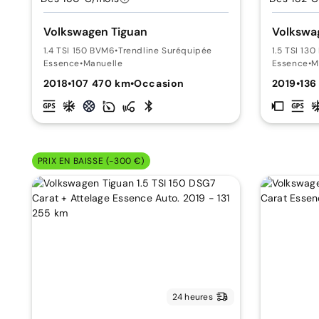
Volkswagen Tiguan
Volkswa
1.4 TSI 150 BVM6
•
Trendline Suréquipée
1.5 TSI 13
Essence
•
Manuelle
Essence
•
M
2018
•
107 470 km
•
Occasion
2019
•
136
PRIX EN BAISSE (-300 €)
24 heures