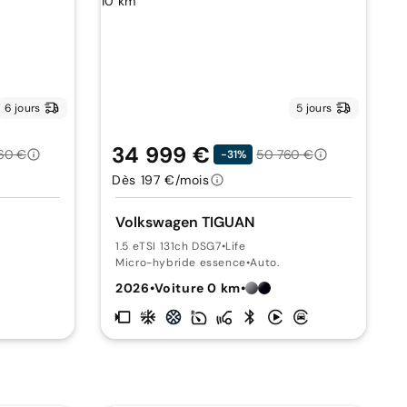
6 jours
5 jours
34 999 €
60 €
50 760 €
-31%
Dès 197 €/mois
Volkswagen TIGUAN
1.5 eTSI 131ch DSG7
•
Life
Micro-hybride essence
•
Auto.
2026
•
Voiture 0 km
•