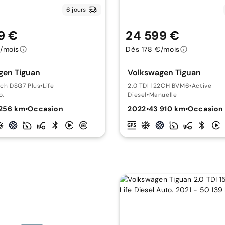
6 jours
9 €
24 599 €
/mois
Dès 178 €/mois
gen Tiguan
Volkswagen Tiguan
0ch DSG7 Plus
•
Life
2.0 TDI 122CH BVM6
•
Active
o.
Diesel
•
Manuelle
 256 km
•
Occasion
2022
•
43 910 km
•
Occasion