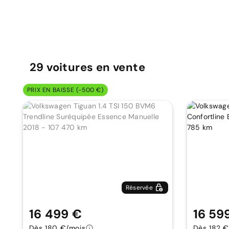
29
voitures
en vente
PRIX EN BAISSE (-500 €)
Réservée
16 499 €
16 59
Dès 180 €/mois
Dès 182 €