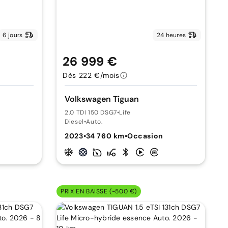
6 jours
24 heures
26 999 €
Dès 222 €/mois
Volkswagen Tiguan
2.0 TDI 150 DSG7
•
Life
Diesel
•
Auto.
2023
•
34 760 km
•
Occasion
PRIX EN BAISSE (-500 €)