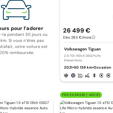
ours pour l’adorer
26 499 €
-la pendant 30 jours ou
Dès 283 €/mois
 km. Si vous n’êtes pas
isfait, votre voiture est
Volkswagen Tiguan
00% remboursée.
2.0 TDI 150ch DSG7
•
Life
Diesel
•
Auto.
2021
•
50 139 km
•
Occasion
PRIX EN BAISSE (-400 €)