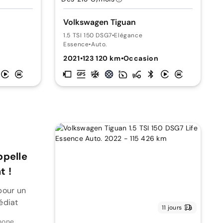
Volkswagen Tiguan
1.5 TSI 150 DSG7
•
Elégance
Essence
•
Auto.
2021
•
123 120 km
•
Occasion
ppelle
 !
pour un
édiat
11 jours
hone