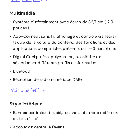
électrique différée, avec déverrouillage à distance
Système de fermeture et de démarrage sans clé
Multimédia
Keyless Access, avec verrouillage et déverrouillage
Système d'Infotainment avec écran de 32,7 cm (12,9
sans contact, SAFELOCK
pouces)
Rétroviseur intérieur à réglage jour/nuit automatique
App-Connect sans fil, affichage et contrôle via l'écran
Rétroviseurs extérieurs à réglage, rabattement et
tactile de la voiture du contenu, des fonctions et des
dégivrage électriques, avec fonction mémoire
applications compatibles présents sur le Smartphone
Fonction mémoire pour assistant aux manoeuvres de
Digital Cockpit Pro, polychrome, possibilité de
stationnement
sélectionner différents profils d'information
Assistant d'intersection
Bluetooth
Régulation des feux de route Light Assist
Réception de radio numérique DAB+
Système de détection de signalisation routière
2 interfaces USB C à l'avant, capacité de charge
Voir plus (+6)
jusqu'à 45 W
Sièges Avant avec réglage en hauteur
e-Sound
Appuis lombaires à réglage pneumatique à l'avant
Style intérieur
8 haut-parleurs
Sans Caméra 360° - uniquement Camera AR
Bandes centrales des sièges avant et arrière extérieurs
en tissu "Life"
Combiné d'instruments avec tachymètre électronique,
Réglage dynamique du site des projecteurs, avec feux
totalisateur kilométrique et totalisateur partiel,
de virage dynamiques
Accoudoir central à l'Avant