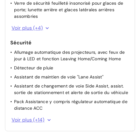
Verre de sécurité feuilleté insonorisé pour glaces de
porte; lunette arrière et glaces latérales arrières
assombries
Feux de braquage et éclairage tous temps
Voir plus (+4)
Bloc de feux arrière à LED 3d
Sécurité
Éclairage périmétrique avec projection de logo
Allumage automatique des projecteurs, avec feux de
Rétroviseur extérieur côté conducteur asphérique,
jour à LED et fonction Leaving Home/Coming Home
côté passager avant convexe
Détecteur de pluie
Assistant de maintien de voie "Lane Assist"
Assistant de changement de voie Side Assist, assist.
sortie de stationnement et alerte de sortie du véhicule
Pack Assistance y compris régulateur automatique de
distance ACC
Assistance au freinage d'urgence autonome Front
Voir plus (+14)
Assist avec système de détection des piétons et des
cyclistes
Détecteur de déviation et de fatigue