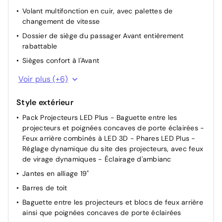
compte-tours
Assistant au démarrage en côte
Volant multifonction en cuir, avec palettes de
Prise 12 V dans la console centrale à l'avant
changement de vitesse
Frein de stationnement électronique y compris
Prise 12 V dans le coffre à bagages
fonction Auto Hold
Dossier de siège du passager Avant entièrement
rabattable
Direction assistée électromécanique dépendant de la
vitesse
Sièges confort à l'Avant
Dispositif start/stop de mise en veille avec
Appuie-tête à sécurité optimisée à l'avant
Voir plus (+6)
récupération de l'énergie au freinage
Banquette AR coulissante en longueur, dossier
Système de transmission hybride PHEV
rabattable asymétriquement, incl. réglable; ac trappe
Style extérieur
de chargement
Boîte de vitesse automatique (DSG6)
Pack Projecteurs LED Plus - Baguette entre les
Miroirs de courtoisie éclairés dans les pare-soleil
Câble de recharge rapide à domicile (22 kW) ou sur
projecteurs et poignées concaves de porte éclairées -
borne publique (43 kW)
Feux arrière combinés à LED 3D - Phares LED Plus -
Déverrouillage à distance pour le dossier de
Réglage dynamique du site des projecteurs, avec feux
banquette arrière
Câble de recharge pour prise domestique
de virage dynamiques - Éclairage d'ambianc
Éclairage d'ambiance à 10 couleurs, dans le tableau de
Jantes en alliage 19"
bord ainsi que dans les portes
Barres de toit
Commande d'expérience de conduite y compris
expérience d'habitacle "Atmospheres"
Baguette entre les projecteurs et blocs de feux arrière
ainsi que poignées concaves de porte éclairées