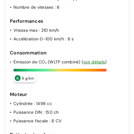
Airbag pour conducteur et passager avant, avec
Nombre de vitesses
: 6
désactivation de l'airbag du passager avant
Kit anti-crevaison
Performances
Vitesse max
: 210 km/h
Accélération 0-100 km/h
: 8 s
Consommation
Émission de CO₂ (WLTP combiné)
(
voir détails
)
A
9 g/km
Moteur
Cylindrée
: 1498 cc
Puissance DIN
: 150 ch
Puissance fiscale
: 8 CV