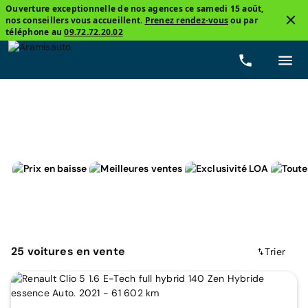
Ouverture exceptionnelle de nos agences ce samedi 15 août,
nos conseillers vous accueillent.
Prenez rendez-vous
ou par
2
téléphone au
09.72.72.20.02
Citadine
Hybride non-rechargeable
Prix
Boîte
25
voitures
en vente
Trier