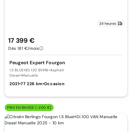
24 heures
17 399 €
Dès 181 €/mois
Peugeot Expert Fourgon
1.5 BLUEHDI 120 BVM6
•
Asphalt
Diesel
•
Manuelle
2021
•
77 226 km
•
Occasion
PRIX EN BAISSE (-200 €)