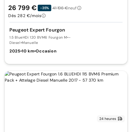
26 799 €
41 196 €
neuf
-35%
Dès 282 €/mois
Peugeot Expert Fourgon
1.5 BlueHDi 120 BVM6 Fourgon M
•
-
Diesel
•
Manuelle
2025
•
10 km
•
Occasion
24 heures