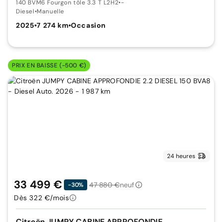
140 BVM6 Fourgon tôle 3.3 T L2H2
•
-
Diesel
•
Manuelle
2025
•
7 274 km
•
Occasion
PRIX EN BAISSE (-500 €)
24 heures
33 499 €
47 880 €
neuf
-30%
Dès 322 €/mois
Citroën JUMPY CABINE APPROFONDIE