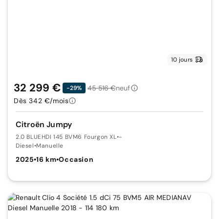
10 jours
32 299 €
45 516 €
neuf
-29%
Dès 342 €/mois
Citroën Jumpy
2.0 BLUEHDI 145 BVM6 Fourgon XL
•
-
Diesel
•
Manuelle
2025
•
16 km
•
Occasion