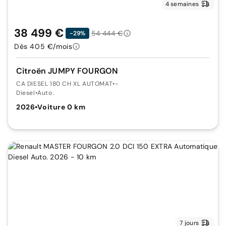
4 semaines
38 499 €
54 444 €
-29%
Dès 405 €/mois
Citroën JUMPY FOURGON
CA DIESEL 180 CH XL AUTOMAT
•
-
Diesel
•
Auto.
2026
•
Voiture 0 km
7 jours