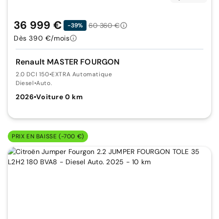
36 999 €
60 360 €
-39%
Dès 390 €/mois
Renault MASTER FOURGON
2.0 DCI 150
•
EXTRA Automatique
Diesel
•
Auto.
2026
•
Voiture 0 km
PRIX EN BAISSE (-700 €)