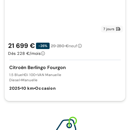
7 jours
21 699 €
29 280 €
neuf
-26%
Dès 228 €/mois
Citroën Berlingo Fourgon
1.5 BlueHDi 100
•
VAN Manuelle
Diesel
•
Manuelle
2025
•
10 km
•
Occasion