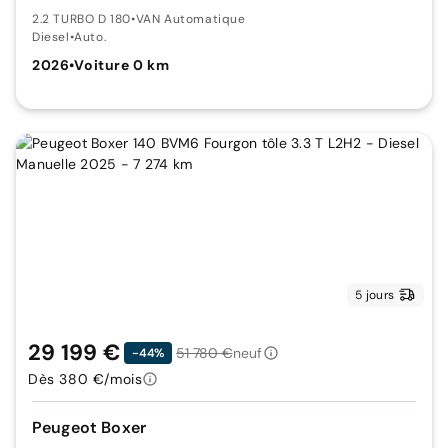
2.2 TURBO D 180
•
VAN Automatique
Diesel
•
Auto.
2026
•
Voiture 0 km
5 jours
29 199 €
51 780 €
neuf
-44%
Dès 380 €/mois
Peugeot Boxer