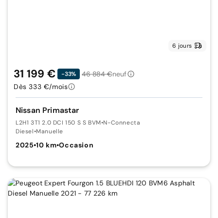
6 jours
31 199 €
46 884 €
neuf
-33%
Dès 333 €/mois
Nissan Primastar
L2H1 3T1 2.0 DCI 150 S S BVM
•
N-Connecta
Diesel
•
Manuelle
2025
•
10 km
•
Occasion