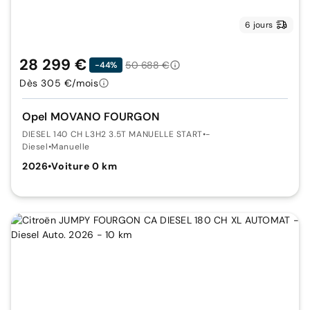
6 jours
28 299 €
50 688 €
-44%
Dès 305 €/mois
Opel MOVANO FOURGON
DIESEL 140 CH L3H2 3.5T MANUELLE START
•
-
Diesel
•
Manuelle
2026
•
Voiture 0 km